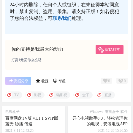
24小时内删除，任何个人或组织，在未征得本站同意
时，禁止复制、盗用、采集。请支持正版！如若侵犯
了您的合法权益，可
联系我们
处理。
你的支持是我最大的动力
给TA打赏
打赏1元爱你么么哒
0
0
海报分享
收藏
举报
TV
影视
猫影视
盒子
直播
电视盒子
Windows
电视盒子
软件
百度网盘TV版 v1.1.1 SVIP版
开心电视助手8.0，轻松管理你
蓝光 秒播 倍速
的电视，安装电视APP
2021-8-11 12:43:25
2021-12-29 15:26:55