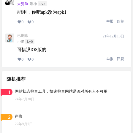
Lv3
大赞助
喵神
能用，你吧apk改为apk1
举报
回复
0
0
已删除
21年12月13日
Lv0
小喵
可惜没iOS版的
举报
回复
0
0
随机推荐
1
网站状态检查工具，快速检查网站是否对所有人不可用
24年7月30日
2
声咖
22年9月5日