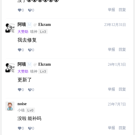
没了😭😭😭😭😭😭
举报
回复
0
0
阿喵
Ekram
M
23年12月31日
@
Lv3
大赞助
喵神
我去修复
举报
回复
0
0
阿喵
Ekram
M
24年1月3日
@
Lv3
大赞助
喵神
更新了
举报
回复
0
0
noise
23年7月7日
Lv0
小喵
没啦 能补吗
举报
回复
0
0