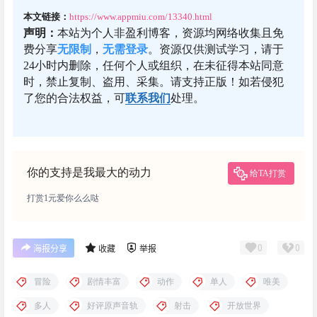
本文链接：
https://www.appmiu.com/13340.html
声明：
本站为个人非盈利博客，资源均网络收集且免
费分享
无限制
，
无需登录
。资源仅供测试学习，请于
24小时内删除，任何个人或组织，在未征得本站同意
时，禁止复制、盗用、采集。请支持正版！如若侵犯
了您的合法权益，可
联系我们
处理。
你的支持是我最大的动力
给TA打赏
打赏1元爱你么么哒
0
0
海报分享
收藏
举报
冒险
剧情丰富
动作
单人
唯美
多人
好评原声音轨
射击
开放世界