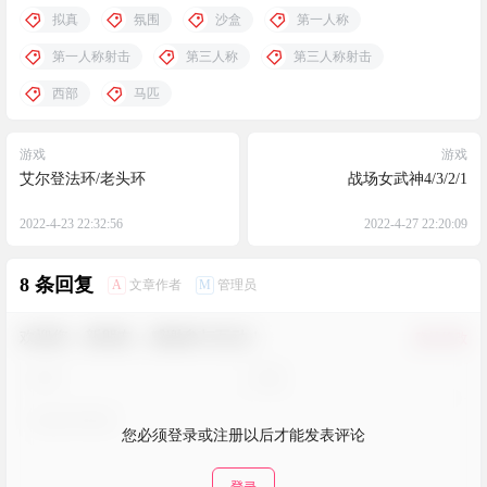
拟真
氛围
沙盒
第一人称
第一人称射击
第三人称
第三人称射击
西部
马匹
游戏
游戏
艾尔登法环/老头环
战场女武神4/3/2/1
2022-4-23 22:32:56
2022-4-27 22:20:09
8 条回复
A
M
文章作者
管理员
欢迎您，新朋友，感谢参与互动！
确认修改
您必须登录或注册以后才能发表评论