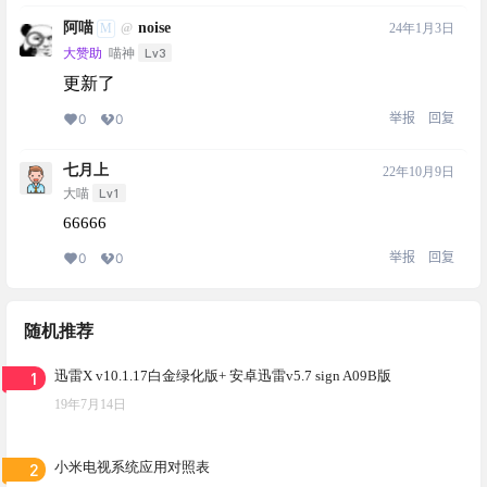
阿喵
noise
M
24年1月3日
@
Lv3
大赞助
喵神
更新了
举报
回复
0
0
七月上
22年10月9日
Lv1
大喵
66666
举报
回复
0
0
随机推荐
1
迅雷X v10.1.17白金绿化版+ 安卓迅雷v5.7 sign A09B版
19年7月14日
2
小米电视系统应用对照表