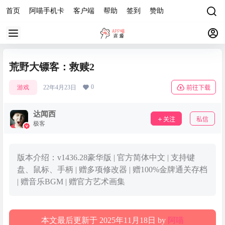
首页
阿喵手机卡
客户端
帮助
签到
赞助
荒野大镖客：救赎2
0
游戏
22年4月23日
前往下载
达闻西
关注
私信
极客
版本介绍：v1436.28豪华版 | 官方简体中文 | 支持键
盘、鼠标、手柄 | 赠多项修改器 | 赠100%金牌通关存档
| 赠音乐BGM | 赠官方艺术画集
本文最后更新于 2025年11月18日 by
阿喵