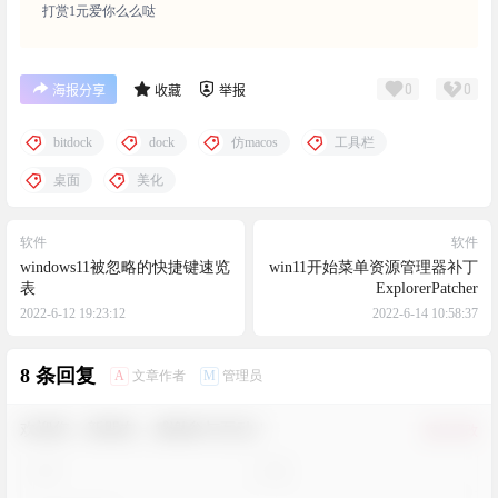
打赏1元爱你么么哒
0
0
海报分享
收藏
举报
bitdock
dock
仿macos
工具栏
桌面
美化
软件
软件
windows11被忽略的快捷键速览
win11开始菜单资源管理器补丁
表
ExplorerPatcher
2022-6-12 19:23:12
2022-6-14 10:58:37
8 条回复
A
M
文章作者
管理员
欢迎您，新朋友，感谢参与互动！
确认修改