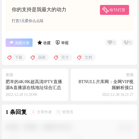
你的支持是我最大的动力
给TA打赏
打赏1元爱你么么哒
0
0
海报分享
收藏
举报
下载
国家
官方
文档
资源
资源
肥羊的4K/8K超高清IPTV直播
BTNULL片库网：全网VIP视
源&直播源在线地址综合汇总
频解析接口
2022-12-28 15:29:09
2022-12-30 16:21:27
1 条回复
A
M
文章作者
管理员
欢迎您，新朋友，感谢参与互动！
确认修改