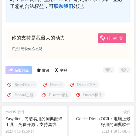
了您的合法权益，可
联系我们
处理。
你的支持是我最大的动力
给TA打赏
打赏1元爱你么么哒
0
0
海报分享
收藏
举报
BetterDiscord
Discord
Discord中文
Discord主题
Discord增强
Discord插件
macOS
软件
软件
Easydict，简洁易用的词典翻译
GoldenDict++OCR：电脑上最
工具，免费开源，支持离线，
好用的词典软件
OCR识别，各种词典翻译
2023-4-16 19:50:14
2023-4-19 15:08:45