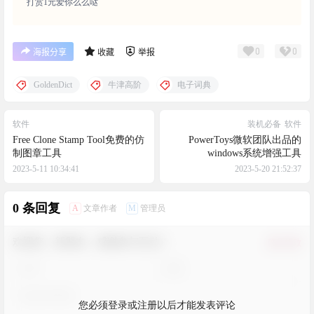
打赏1元爱你么么哒
0
0
海报分享
收藏
举报
GoldenDict
牛津高阶
电子词典
软件
装机必备
软件
Free Clone Stamp Tool免费的仿
PowerToys微软团队出品的
制图章工具
windows系统增强工具
2023-5-11 10:34:41
2023-5-20 21:52:37
0 条回复
A
M
文章作者
管理员
欢迎您，新朋友，感谢参与互动！
确认修改
您必须登录或注册以后才能发表评论