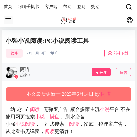
首页
阿喵手机卡
客户端
帮助
签到
赞助
小强小说阅读:PC小说阅读工具
0
软件
23年6月14日
前往下载
阿喵
关注
私信
起来！
本文最后更新于 2023年6月14日 by
阿喵
一站式排布
阅读
1 无弹窗广告1聚合多家主流
小说
平台 不在
使用网页搜索
小说
，
摸鱼
， 划水必备
小强
小说
阅读
，一站式搜索、
阅读
，彻底干掉弹窗广告，
从此看书无弹窗，
阅读
更清静！