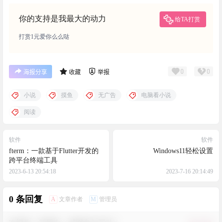
你的支持是我最大的动力
给TA打赏
打赏1元爱你么么哒
0
0
海报分享
收藏
举报
小说
摸鱼
无广告
电脑看小说
阅读
软件
软件
fterm：一款基于Flutter开发的
Windows11轻松设置
跨平台终端工具
2023-6-13 20:54:18
2023-7-16 20:14:49
0 条回复
A
M
文章作者
管理员