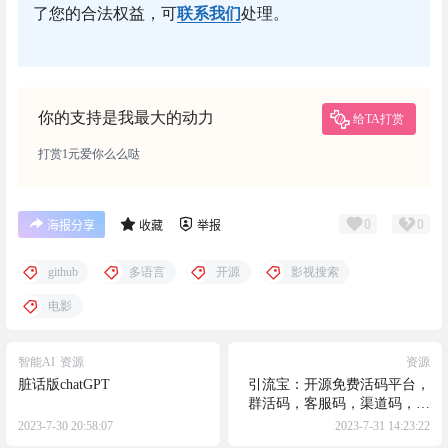
了您的合法权益，可
联系我们
处理。
你的支持是我最大的动力
给TA打赏
打赏1元爱你么么哒
0
0
海报分享
收藏
举报
github
多语言
开源
影视搜索
电影
智能AI
资源
资源
脏话版chatGPT
引流宝：开源免费活码平台，
群活码，客服码，渠道码，短
网址，微信外链一应俱全
2023-7-30 20:58:07
2023-7-31 14:23:22