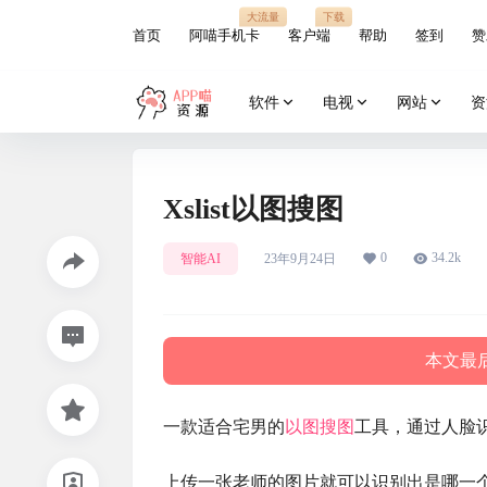
大流量
下载
首页
阿喵手机卡
客户端
帮助
签到
赞
软件
电视
网站
资
Xslist以图搜图
0
34.2k
智能AI
23年9月24日
本文最后
一款适合宅男的
以图搜图
工具，通过人脸识
上传一张老师的图片就可以识别出是哪一