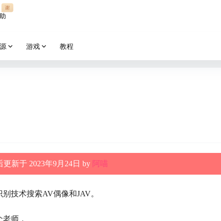
谢
助
源
游戏
教程
更新于 2023年9月24日 by
阿喵
别技术搜索AV偶像和JAV。
个老师，