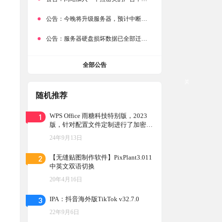
公告：
今晚将升级服务器，预计中断时常为1分钟
公告：
服务器硬盘损坏数据已全部迁移备份，网站恢复完成！
全部公告
关
随机推荐
1
WPS Office 雨糖科技特别版，2023
版，针对配置文件定制进行了加密校
验，以增强安全性
24年9月13日
2
【无缝贴图制作软件】PixPlant3.011
中英文双语切换
20年4月16日
3
IPA：抖音海外版TikTok v32.7.0
22年9月6日