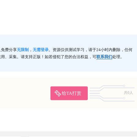
且免费分享
无限制
，
无需登录
。资源仅供测试学习，请于24小时内删除，任何
盗用、采集。请支持正版！如若侵犯了您的合法权益，可
联系我们
处理。
给TA打赏
共0人