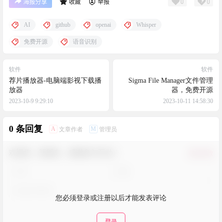
0
0
海报分享
收藏
举报
AI
github
openai
Whisper
免费开源
语音识别
软件
软件
荐片播放器-电脑端影视下载播
Sigma File Manager文件管理
放器
器，免费开源
2023-10-9 9:29:10
2023-10-11 14:58:30
0 条回复
A
M
文章作者
管理员
欢迎您，新朋友，感谢参与互动！
确认修改
您必须登录或注册以后才能发表评论
登录