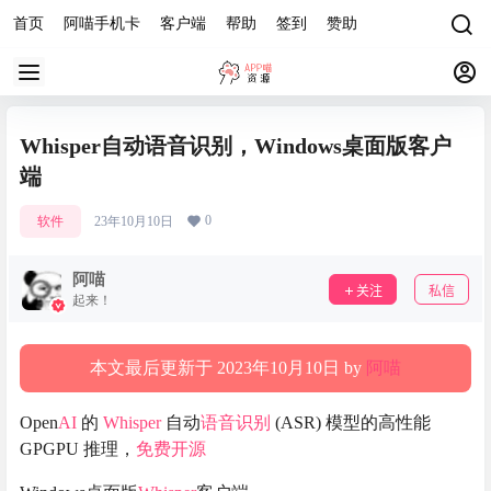
首页
阿喵手机卡
客户端
帮助
签到
赞助
Whisper自动语音识别，Windows桌面版客户
端
0
软件
23年10月10日
阿喵
关注
私信
起来！
本文最后更新于 2023年10月10日 by
阿喵
Open
AI
的
Whisper
自动
语音识别
(ASR) 模型的高性能
GPGPU 推理，
免费开源