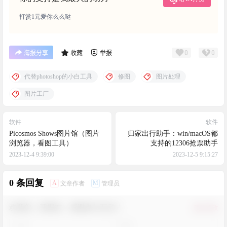
打赏1元爱你么么哒
0
0
海报分享
收藏
举报
代替photoshop的小白工具
修图
图片处理
图片工厂
软件
软件
Picosmos Shows图片馆（图片
归家出行助手：win/macOS都
浏览器，看图工具）
支持的12306抢票助手
2023-12-4 9:39:00
2023-12-5 9:15:27
0 条回复
A
M
文章作者
管理员
欢迎您，新朋友，感谢参与互动！
确认修改