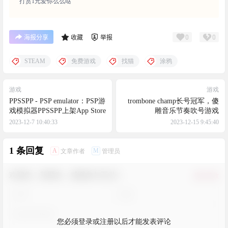
打赏1元爱你么么哒
0
0
海报分享
收藏
举报
STEAM
免费游戏
找猫
涂鸦
游戏
游戏
PPSSPP - PSP emulator：PSP游
trombone champ长号冠军，傻
戏模拟器PPSSPP上架App Store
雕音乐节奏吹号游戏
2023-12-7 10:40:33
2023-12-15 9:45:40
1 条回复
A
M
文章作者
管理员
欢迎您，新朋友，感谢参与互动！
确认修改
您必须登录或注册以后才能发表评论