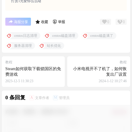
打赏1元爱你么么哒
0
0
海报分享
收藏
举报
centos日志清理
centos磁盘清理
centos磁盘满了
服务器清理
站长优化
教程
教程
Steam如何获取下载锁国区的免
小米电视开不了机了，如何恢
费游戏
复出厂设置
2023-12-5 11:30:23
2024-1-12 10:27:46
0 条回复
A
M
文章作者
管理员
欢迎您，新朋友，感谢参与互动！
确认修改