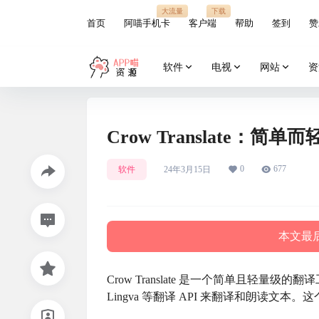
大流量
下载
首页
阿喵手机卡
客户端
帮助
签到
赞
软件
电视
网站
资
Crow Translate：
0
677
软件
24年3月15日
本文最后
Crow Translate 是一个简单且轻量级的翻译工具
Lingva 等翻译 API 来翻译和朗读文本。这