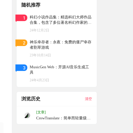
随机推荐
1
科幻小说作品集：精选科幻大师作品
合集，包含了多位著名科幻作家的作
品，如刘慈欣、弗兰克·赫伯特、艾
24年12月2日
萨克·阿西莫夫等
2
神乐幸存者：永夜：免费的僵尸幸存
者割草游戏
23年10月14日
3
MusicGen Web：开源AI音乐生成工
具
24年4月23日
浏览历史
清空
[文章]
CrowTranslate：简单而轻量级的
开源免费翻译工具