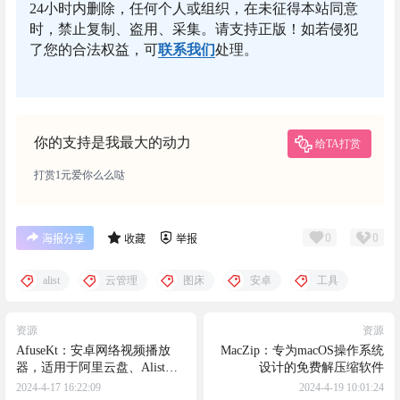
24小时内删除，任何个人或组织，在未征得本站同意
时，禁止复制、盗用、采集。请支持正版！如若侵犯
了您的合法权益，可
联系我们
处理。
你的支持是我最大的动力
给TA打赏
打赏1元爱你么么哒
0
0
海报分享
收藏
举报
alist
云管理
图床
安卓
工具
资源
资源
AfuseKt：安卓网络视频播放
MacZip：专为macOS操作系统
器，适用于阿里云盘、Alist、
设计的免费解压缩软件
WebDAV、Emby 等
2024-4-17 16:22:09
2024-4-19 10:01:24