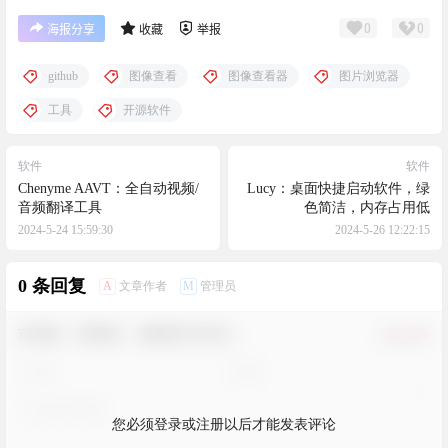
0
0
海报分享
收藏
举报
github
图像查看
图像查看器
图片浏览器
工具
开源软件
软件
软件
Chenyme AAVT：全自动视频/
Lucy：桌面快捷启动软件，绿
音频翻译工具
色简洁，内存占用低
2024-5-24 15:59:30
2024-5-26 12:22:15
0 条回复
A
M
文章作者
管理员
欢迎您，新朋友，感谢参与互动！
确认修改
您必须登录或注册以后才能发表评论