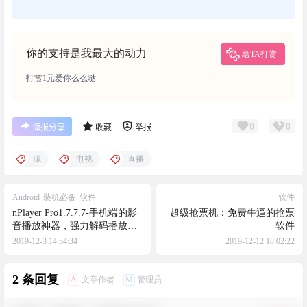
你的支持是我最大的动力
给TA打赏
打赏1元爱你么么哒
0
0
海报分享
收藏
举报
源
电视
直播
Android
装机必备
软件
软件
nPlayer Pro1.7.7.7-手机端的影
超级抢票机：免费牛逼的抢票
音播放神器，强力解码播放
软件
器，杜比音效解析，支持安卓
2019-12-3 14:54:34
2019-12-12 18:02:22
16
2 条回复
A
M
文章作者
管理员