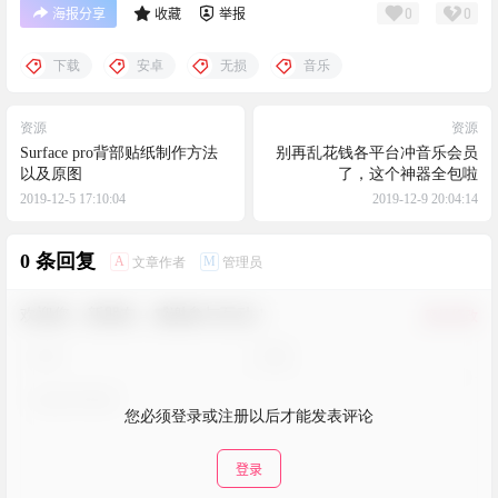
0
0
海报分享
收藏
举报
下载
安卓
无损
音乐
资源
资源
Surface pro背部贴纸制作方法
别再乱花钱各平台冲音乐会员
以及原图
了，这个神器全包啦
2019-12-5 17:10:04
2019-12-9 20:04:14
0 条回复
A
M
文章作者
管理员
欢迎您，新朋友，感谢参与互动！
确认修改
您必须登录或注册以后才能发表评论
登录