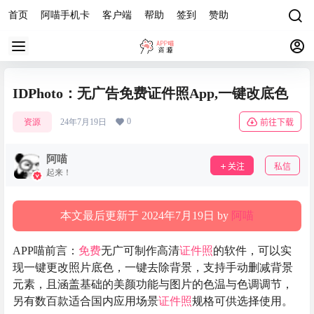
首页
阿喵手机卡
客户端
帮助
签到
赞助
IDPhoto：无广告免费证件照App,一键改底色
0
资源
24年7月19日
前往下载
阿喵
关注
私信
起来！
本文最后更新于 2024年7月19日 by
阿喵
APP喵前言：
免费
无广可制作高清
证件照
的软件，可以实
现一键更改照片底色，一键去除背景，支持手动删减背景
元素，且涵盖基础的美颜功能与图片的色温与色调调节，
另有数百款适合国内应用场景
证件照
规格可供选择使用。