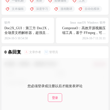
一键机翻
免费
图像编辑
工具
文本编辑
深度学习
漫画翻译
自动化模块
软件
linux
macOS
Windows
软件
Doc2X_GUI：第三方 Doc2X，
CompressO：高效开源视频压
全场景文档解析器，超强且免
缩工具，基于 FFmpeg，可以
费好用的PDF解析工具
大幅度减少视频体积，简单易
2024-10-5 10:54:50
2024-10-7 11:31:11
用
0 条回复
A
M
文章作者
管理员
欢迎您，新朋友，感谢参与互动！
确认修改
您必须登录或注册以后才能发表评论
登录