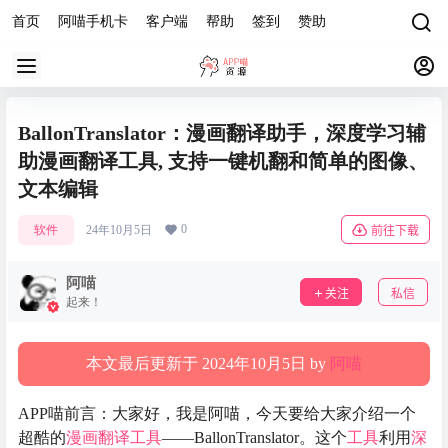
首页
阿喵手机卡
客户端
帮助
签到
赞助
BallonTranslator：漫画翻译助手，深度学习辅
助漫画翻译工具, 支持一键机翻和简单的图像、
文本编辑
0
软件
24年10月5日
前往下载
阿喵
关注
私信
起来！
本文最后更新于 2024年10月5日 by
阿喵
APP喵前言：大家好，我是阿喵，今天要给大家介绍一个
超酷的
漫画翻译
工具
——BallonTranslator。这个
工具
利用
深