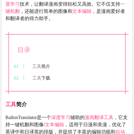
度学习
技术，让翻译漫画变得轻松又高效。它不仅支持
一
键机翻
，还能进行简单的图像和
文本编辑
，是漫画爱好者
和翻译者的得力助手。
目录
工具
简介
工具
下载
工具
简介
BallonTranslator是一个
深度学习
辅助的
漫画翻译
工具
，它支
持一键机翻和图像/
文本编辑
，适用于日漫和美漫，优化了
英译中和日译英的排版，并提供了丰富的编辑功能和
自动