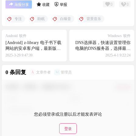
0
0
海报分享
收藏
举报
专注
助眠
白噪音
背景音乐
Android
软件
Windows
软件
[Android] z-library 电子书下载
DNS选择器，快速设置管理你
网站的安卓客户端，最新版本
电脑的DNS服务器，选择最佳
1.11.4，无需担心网址变更
网络DNS
2025-3-29 9:47:39
2025-4-1 9:22:24
0 条回复
A
M
文章作者
管理员
欢迎您，新朋友，感谢参与互动！
确认修改
您必须登录或注册以后才能发表评论
登录