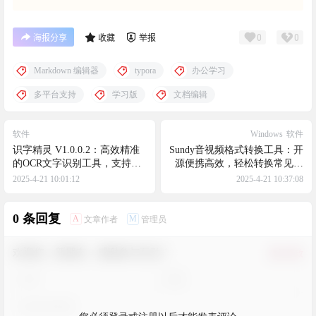
0
0
海报分享
收藏
举报
Markdown 编辑器
typora
办公学习
多平台支持
学习版
文档编辑
软件
Windows
软件
识字精灵 V1.0.0.2：高效精准
Sundy音视频格式转换工具：开
的OCR文字识别工具，支持多
源便携高效，轻松转换常见的
语言，支持离线运行，无需联
多种音视频格式
2025-4-21 10:01:12
2025-4-21 10:37:08
网也能高效识别文字
0 条回复
A
M
文章作者
管理员
欢迎您，新朋友，感谢参与互动！
确认修改