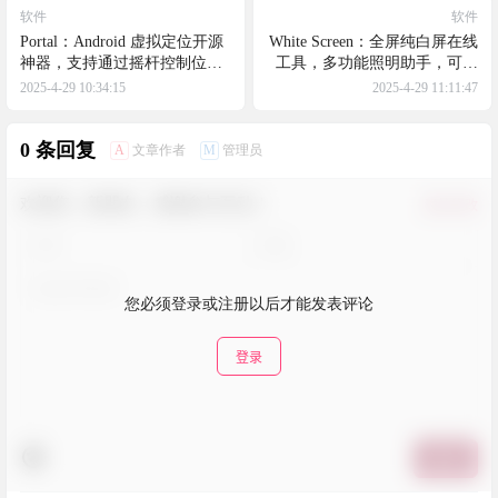
软件
软件
Portal：Android 虚拟定位开源
White Screen：全屏纯白屏在线
神器，支持通过摇杆控制位置
工具，多功能照明助手，可以
移动，并允许用户在设置中调
作为临时的白色背景或者补光
2025-4-29 10:34:15
2025-4-29 11:11:47
整速度、高度、精度和方向等
灯，提供高亮度纯白屏
参数
0 条回复
A
M
文章作者
管理员
欢迎您，新朋友，感谢参与互动！
确认修改
您必须登录或注册以后才能发表评论
登录
提交