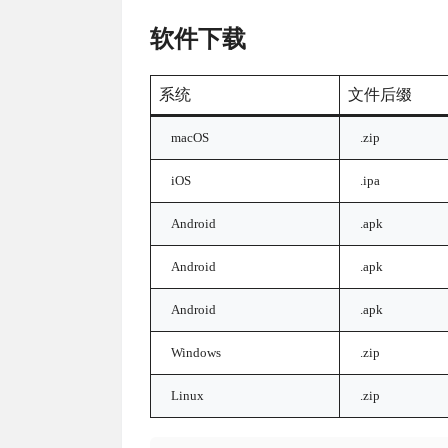
软件下载
系统
文件后缀
macOS
.zip
iOS
.ipa
Android
.apk
Android
.apk
Android
.apk
Windows
.zip
Linux
.zip