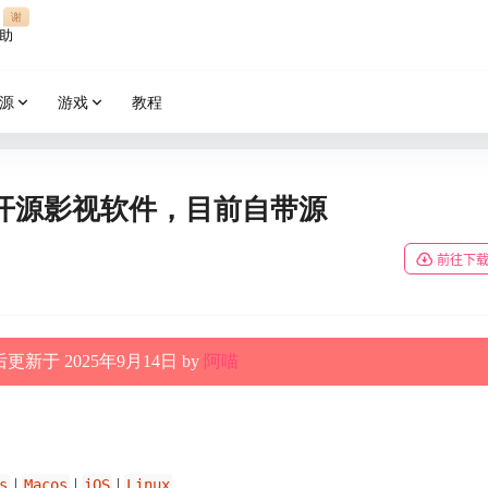
谢
助
源
游戏
教程
开源影视软件，目前自带源
前往下
更新于 2025年9月14日 by
阿喵
|
|
|
s
Macos
iOS
Linux