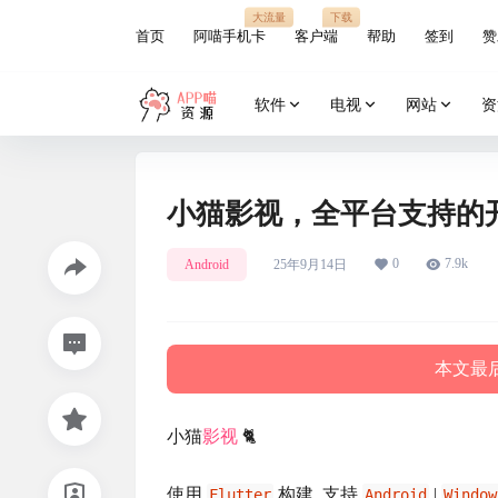
大流量
下载
首页
阿喵手机卡
客户端
帮助
签到
赞
软件
电视
网站
资
小猫影视，全平台支持的
0
7.9k
Android
25年9月14日
本文最后
小猫
影视
🐈
使用
构建, 支持
|
Flutter
Android
Window