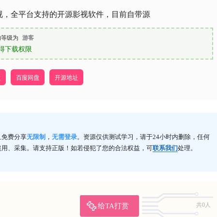
视，全平台支持的开源影视软件，目前自带源
的等级为
游客
得下载权限
盘
百度网盘
开源地址
且免费分享
无限制
，
无需登录
。资源仅供测试学习，请于24小时内删除，任何
盗用、采集。请支持正版！如若侵犯了您的合法权益，可
联系我们
处理。
给TA打赏
共0人