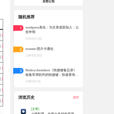
全部公告
随机推荐
1
wordpress美化：为文章底部加入：公
告申明
|
原始
21年6月13日
|
原始
2
toonme-照片卡通化
22年8月20日
|
原始
|
原始
3
Hotkeycheatsheet《快捷键备忘录》
收集常用软件的快捷键，快速查询A
|
原始
PP快捷键，提高效率
24年6月5日
|
原始
浏览历史
清空
|
原始
[文章]
小猫影视，全平台支持的开源影