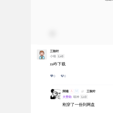
三秋叶
Lv0
小喵
za咋下载
0
0
A
M
阿喵
@
三秋叶
Lv3
大赞助
喵神
刚穿了一份到网盘