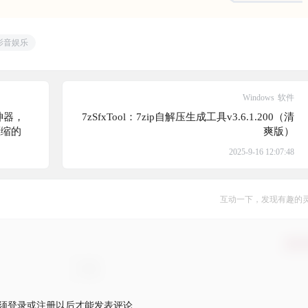
影音娱乐
Windows
软件
神器，
7zSfxTool：7zip自解压生成工具v3.6.1.200（清
F压缩的
爽版）
2025-9-16 12:07:48
互动一下，发现有趣的
确认
须登录或注册以后才能发表评论