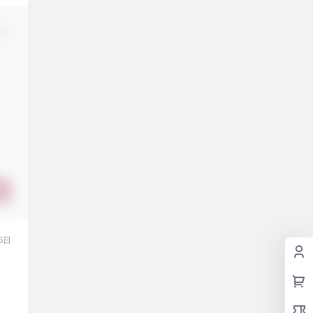
修改
6日