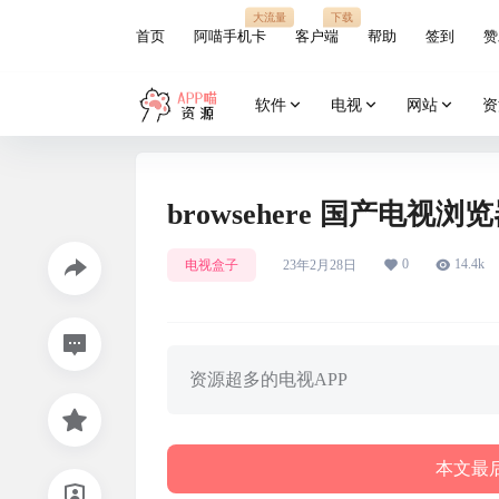
大流量
下载
首页
阿喵手机卡
客户端
帮助
签到
赞
软件
电视
网站
资
browsehere 国产电视浏
0
14.4k
电视盒子
23年2月28日
资源超多的电视APP
本文最后