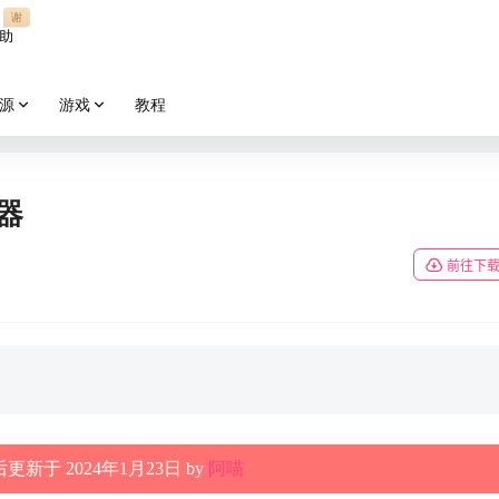
谢
助
源
游戏
教程
览器
前往下
更新于 2024年1月23日 by
阿喵