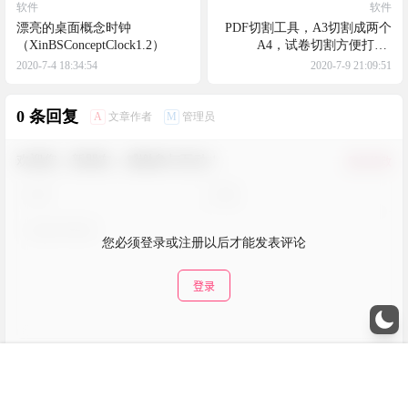
软件
软件
漂亮的桌面概念时钟
PDF切割工具，A3切割成两个
（XinBSConceptClock1.2）
A4，试卷切割方便打印-
APDFPageCut
2020-7-4 18:34:54
2020-7-9 21:09:51
0 条回复
A
M
文章作者
管理员
欢迎您，新朋友，感谢参与互动！
确认修改
您必须登录或注册以后才能发表评论
登录
提交
菜单
搜索
我的
顶部