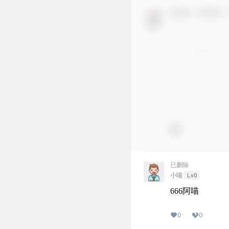
欢迎您，新朋友
已删除
Lv0
小喵
666阿喵
0
0