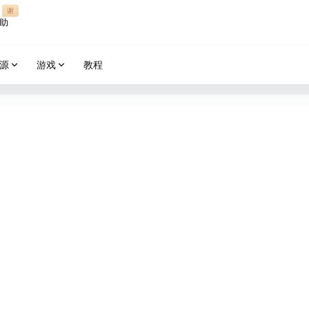
谢
助
源
游戏
教程