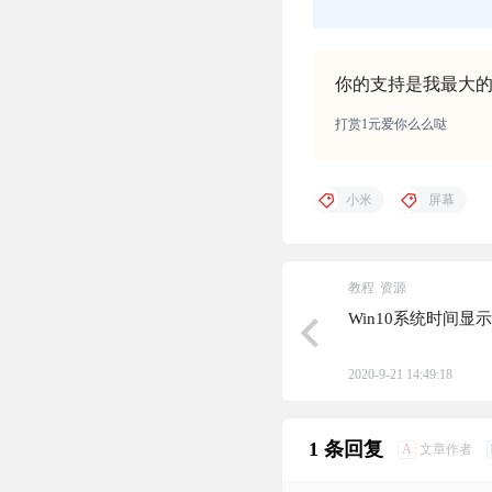
你的支持是我最大
打赏1元爱你么么哒
小米
屏幕
教程
资源
Win10系统时间显
2020-9-21 14:49:18
1 条回复
A
文章作者