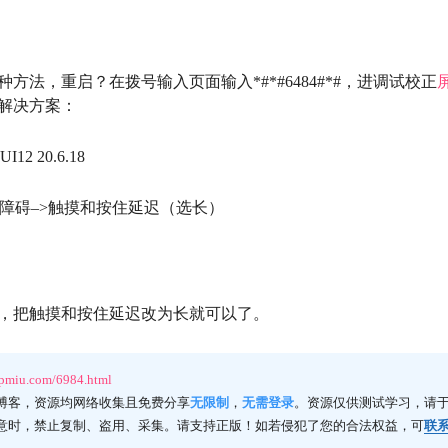
方法，重启？在拨号输入页面输入*#*#6484#*#，进调试校正
解决方案：
 20.6.18
无障碍–>触摸和按住延迟（选长）
，把触摸和按住延迟改为长就可以了。
ppmiu.com/6984.html
博客，资源均网络收集且免费分享
无限制
，
无需登录
。资源仅供测试学习，请于
意时，禁止复制、盗用、采集。请支持正版！如若侵犯了您的合法权益，可
联