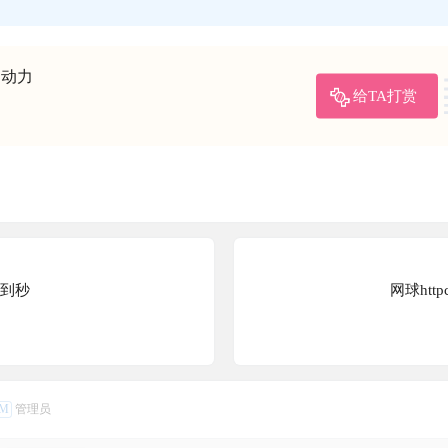
的动力
给TA打赏
示到秒
网球htt
M
管理员