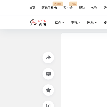
大流量
下载
首页
阿喵手机卡
客户端
帮助
签到
赞
软件
电视
网站
资