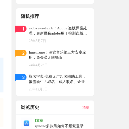
随机推荐
1
a-dove-is-dumb：Adobe 盗版弹窗处
理，更新屏蔽adobe用于检测盗版的
子域名
25年5月7日
2
InnerTune：油管音乐第三方安卓应
用，免会员无限畅听
24年4月26日
3
取名字典-免费无广起名辅助工具，
覆盖新生儿取名、成人改名、企业命
名、网名昵称创作等多元场景
25年12月5日
浏览历史
清空
[文章]
iphone多账号如何不频繁登录，