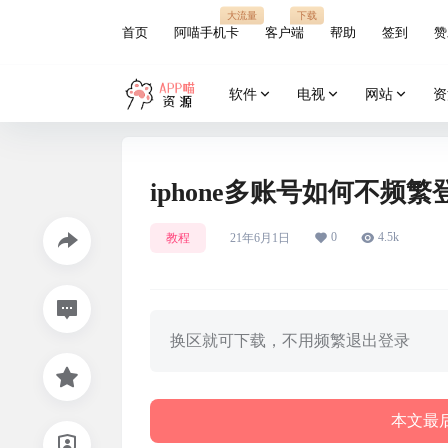
大流量
下载
首页
阿喵手机卡
客户端
帮助
签到
赞
软件
电视
网站
资
iphone多账号如何不频
0
4.5k
教程
21年6月1日
换区就可下载，不用频繁退出登录
本文最后