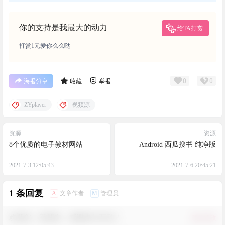
你的支持是我最大的动力
给TA打赏
打赏1元爱你么么哒
0
0
海报分享
收藏
举报
ZYplayer
视频源
资源
资源
8个优质的电子教材网站
Android 西瓜搜书 纯净版
2021-7-3 12:05:43
2021-7-6 20:45:21
1 条回复
A
M
文章作者
管理员
欢迎您，新朋友，感谢参与互动！
确认修改