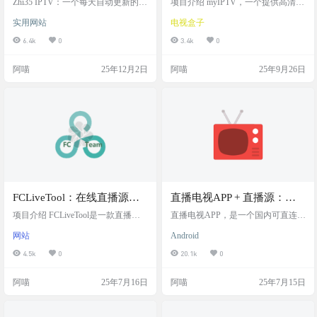
Zhi35 IPTV：一个每天自动更新的
项目介绍 myIPTV，一个提供高清网
开源无广告，支持IPV4/IPV6
📺IPTV 直播源项目，开源无广告，
目，内置完美台标加节目预
络电视直播源的项目，涵盖国内外
实用网站
电视盒子
支持IPV4/IPV6双栈访问，项目不仅
大量卫视及地方频道，同时给出适
双栈访问
告
包含常用的 M3U 直播源，还提供完
配 PC、安卓、电视和 iOS 播放器推
6.4k
0
3.4k
0
整的 EPG 节目单（支持当天回看、2
荐。 它不仅整理了多种格式的订阅
天回看、7 天回看），对于习惯在电
源（如 m3u、txt），还配套台标和
阿喵
25年12月2日
阿喵
25年9月26日
视盒子、手机 IPTV 软件、电脑播放
节目预告（EPG），方便用户在播放
端观看直播的用户来说，这套源足
器中获得更完整的观看体验。 项目
够干净、够稳定、更新勤快 项目截
截图 项目链接
图 项目地址
FCLiveTool：在线直播源观
直播电视APP + 直播源：电
看，在线下载直播源
视手机全部兼容。（包含港
项目介绍 FCLiveTool是一款直播源
直播电视APP，是一个国内可直连的
观看和管理的工具，您可以随时下
澳台）,最新IPTV直播源，每
iptv直播源分享项目，永久免费 完全
网站
Android
载想要的直播源，也可以随时在线
开源 不含广告 直播源支持IPv4/IPv6
日更新，免费电视直播源
观看和查找直播信号。支持手动编
双栈访问 项目介绍 直播电视，最新
4.5k
0
20.1k
0
辑并保存到本地，支持直播源的有
免费开源的IPTV电视直播源,支持IPv
效性检测。工具提供多种解析方
4/IPv6双栈访问,每6小时自动更新。
阿喵
25年7月16日
阿喵
25年7月15日
案，可以灵活的查看数据。数据均
收录国内外数千个高清直播频道,包
实时更新，您可以找到您想看的资
括央视、卫视、港澳台、海外频
源，非常方便快捷。该工具完全开
道。完全免费无广告,提供M3U/TXT
源免费，且暂无广告。 使用方法：
格式,支持EPG节目单及台标,可用于