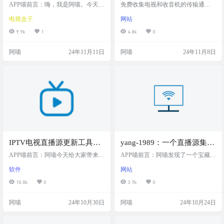
播APP，通过加载CCTV官网
免费列表，实测可用，全球
APP喵前言：嗨，我是阿喵。今天给
免费收集电视和收音机的传输通
的URL网页并自动全屏播放
大家带来一个适合老旧电视盒子的
电视直播源
道。 列出了有关您配置的多媒体内
电视盒子
网站
好东西——WebView 电视，一个开
容的各种选项。包括一个流行的现
video标签来实现电视直播功
源的电视直播APP。这个APP的原理
场电视传输平台，以及在线广播电
9.9k
1
4.8k
0
能，支持自动更新频道列表
是加载直播网页，然后自动找到vide
台。这是一个非常出色的内容，可
和多直播源
o标签实现全屏播放，使用的是CCT
以免费获得内容和多样化的内容 适
阿喵
24年11月11日
阿喵
24年11月8日
V官网的URL，所以频道源非常稳
用于 PC、Mac、iPhone、Android、L
定。如果你家里有吃灰的旧电视或
inux、Raspberry Pi、智能电视等 因
者盒子，这个APP能让你重新利用起
为来自github，所以使用过程需要魔
来，享受稳定的电视直播。 软件简
法 截图 使用 Microsoft Store Window
介 WebView 电视是一个开源的电视
s - IPTV …
直播APP，使用腾讯X5…
IPTV电视直播源更新工具，
yang-1989：一个直播源集合
包含央视、卫视、港澳台等
项目，同时推荐了多个平台
APP喵前言：阿喵今天给大家带来了
APP喵前言：阿喵发现了一个宝藏资
多种直播频道源，支持组播
一个超级实用的工具，它就是IPTV
的软件，包含了iOS、安卓和
源，这是一个由个人爱好者维护的
软件
网站
电视直播源更新工具。这个工具能
直播源资源集合，里面不仅推荐了
源、订阅源等多种获取方式
Windows系统的推荐应用，
够帮你管理各种直播频道，无论是
每个平台的软件，还有直播资源的
10.8k
0
3.7k
0
以及直播资源的订阅地址
央视、卫视还是港澳台的频道，统
集合。 项目简介 这是一个由个人爱
统不在话下。最棒的是，它还支持
好者维护的资源集合，提供了多个
阿喵
24年10月30日
阿喵
24年10月24日
自定义频道，让你可以根据自己的
平台的推荐软件和直播资源。包含
喜好添加频道。而且，它能够自动
了iOS、安卓和Windows系统的推荐
获取最新的直播源，每天自动更新
应用，以及直播资源的订阅地址和