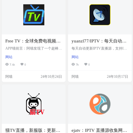
两次，保证你总是能观看到最流畅
直播M3U生成器，方便用户定制和
的直播。无论是工作流、命令行、G
分享自己喜欢的直播内容。 截图 软
UI软件还是Docker，这个工具都能
件 IOS系统： APTV「多端」 安卓
完美运行，让你的电视直…
系统：…
Free TV：全球免费电视频道
yuanzl77/IPTV：每天自动更
的M3U直播源，收录了各个
新IPTV直播源，支持
APP喵前言：阿喵发现了一个超棒的
每天自动更新IPTV直播源，支持IPV
国家和地区的免费频道，包
资源，它是一个为全球免费电视频
IPV4/IPV6双栈访问！自定义
4/IPV6双栈访问！自定义频道，高质
网站
网站
道准备的M3U播放列表。不管你是
量直播源，❌不含有广告。Automatic
括美国、加拿大、英国、爱
频道，高质量直播源，❌不含
在北美、欧洲还是亚洲，这个播放
ally update IPTV live streaming sources
7.4k
0
7k
0
尔兰、澳大利亚、印度、日
有广告
列表都包含了大量的免费频道。使
every day, supporting IPV4/IPV6 dual s
本、中国等
用起来也非常简单，你只需要将你
tack access! Custom channels, high-qual
阿喵
24年10月24日
阿喵
24年10月17日
的IPTV播放器指向这个列表的链
ity live streaming sourc…
接，就能开始观看了。而且，这个
项目还非常注重频道的质量，只收
录了真正免费的主流频道，并且尽
可能地提供了高清信号。如果你正
在寻找一个可靠的免费电视直播资
源，这个M3U播放列表绝对值得
一…
猫TV直播，新服版：更新内
ejatv：IPTV 直播源收集网