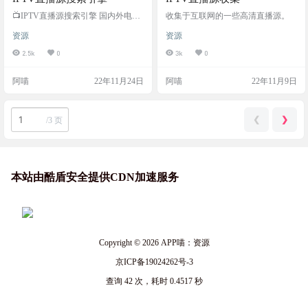
📺IPTV直播源搜索引擎 国内外电视
收集于互联网的一些高清直播源。
频道直播源搜索，m3u8、flv、rtsp、
资源
资源
rtmp、txt直播源链接地址每日更新
网站截图 网站声明 We only re-share f
2.5k
0
3k
0
ree Iptv links (such as public IPTV chan
nels, live stream url, m3u8, ts, flv, rtsp, r
阿喵
22年11月24日
阿喵
22年11月9日
tmp, txt ect. ) which are a…
❮
❯
/
3 页
本站由酷盾安全提供CDN加速服务
Copyright © 2026
APP喵：资源
京ICP备19024262号-3
查询 42 次，耗时 0.4517 秒