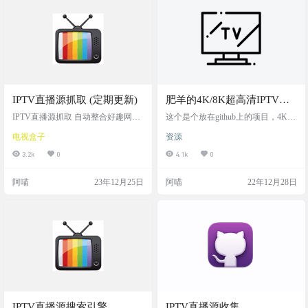
以指定在线流媒体音频源。许多播
费开源的电视直播软件：我的电视
放器和软件都支持 M3U 文件格式。
（MY-TV） 软件介绍 我的电视，电
网站提供了一个在线播放器，用户
视直播软件，内置直播源 电视直播
可以通…
软件，安装即可使用 “讲好中国故…
IPTV直播源抓取 (定期更新)
肥羊的4K/8K超高清IPTV直
播源&直播源在线地址综合
IPTV直播源抓取 自动整合好趣网直
这个是个放在github上的项目，4K/8
播源+月光宝盒Box直播源+其他网上
汇总
K超高清IPTV直播源。同时附带一
电视盒子
资源
直播源 择取分辨率、速度最佳视频
个直播源在线地址综合汇总 github项
流 定期更新 项目截图 直播链接 国
目的main目录为更新的直播源m3u文
3.2k
0
4.1k
0
内加速： 央视台+卫视台直播源 http
件 截图 链接
s://mirror.ghproxy.com/https://raw.githu
阿喵
23年12月25日
阿喵
22年12月28日
busercontent.com/joevess/IPTV/main/h
ome.m3u8 央视台+卫视台+其他地方
台直播源 https://…
IPTV直播源搜索引擎
IPTV直播源收集