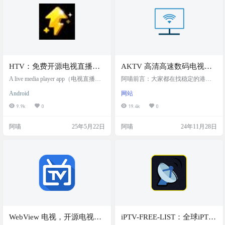
页面中提供了直播源，先选择其中
电视盒子、手机、电脑等设备。如
一个，然后屏幕下方会加载出它包
不愿折…
含的全部链接，点击即可在页…
HTV：免费开源电视直播软
AKTV 高清高速数码电视直
件，每日自动更新直播源，
播源（港澳台）转发站，长
A live media player app（电视直播软
阿喵前言：大家都在找稳定的港澳
可自定义直播源，兼容
件）电视直播软件，内置央视、卫
期维护
台电视直播源地址，今天阿喵就给
Android
网站
视和本地台直播源，自动按省级地
大家分享一个，长期维护的港澳台
Android 4.4 及以上系统
区分类显示频道列表，港澳台及部
电视直播源网站 网站介绍 AKTV 高
9.9k
0
19.4k
0
分地区默认使用北京 IPTV 源，支持
清高速数码电视直播源（港澳台）
播放 RTP 等多种流媒体协议，每日
转发站，长期维护。需要注意：AK
阿喵
25年5月22日
阿喵
24年11月28日
自动更新直播源，也可自定义直播
TV没有任何付费群！也没有任何会
源，兼容 Android 4.4 及以上系统，
员！警防被骗！ 截图 性能提示 因直
免费开源。 软件截图 操作说明 Andr
播源碼率很高,請使用能解析H265高
oid系统的手机或电视上 1.电视操作
性能的播放器觀看！如果設備老舊
频道切换：使用上下方向…
播放卡頓,可嘗試更換播放器或設備
嘗試 因为使用的是cloudflare大陆
的…
WebView 电视，开源电视直
iPTV-FREE-LIST：全球iPTV