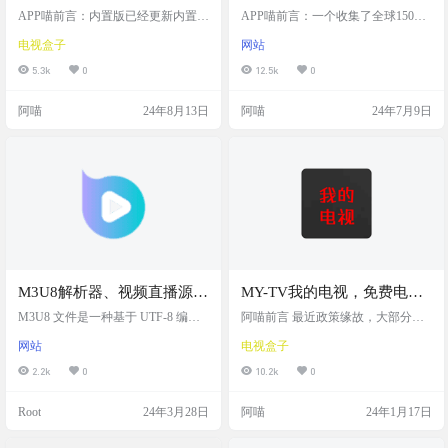
置源，加入猫TV直播源
站，全球150个国家地区的
APP喵前言：内置版已经更新内置源
APP喵前言：一个收集了全球150个
线路，加入了猫TV直播源线路，做
4633个直播源
国家地区94种不同语言共4633个直
电视盒子
网站
好当前备份后，可以点重置数据就
播源iptv频道的网站 网站简介 eja.tv
可使用最新更新列表了‍ 软件简介 猫
是一个综合性的直播源收集平台，
5.3k
0
12.5k
0
TV直播-新服版是一款更新了内置源
提供来自全球150多个国家及地区的
线路的直播软件，引入了猫TV直播
4633个IPTV频道，覆盖94种不同语
阿喵
24年8月13日
阿喵
24年7月9日
源，为用户提供了更丰富的直播内
言。可以根据国家、语言和类型进
容选择。用户只需进行简单的数据
行分类搜索，方便快捷地找到所需
备份和重置，即可无缝切换到最新
的直播内容。这些直播源以m3u格式
更新的直播列表，享受更加流畅和
提供，既可以在网站上直接在线观
多样化的在线观看体验。 截图 特色
看，也可以复制m3u链接到专用的直
内置源线路更新：软件已经更新了
播播放工具中使用。…
内置的直播源线路…
M3U8解析器、视频直播源在
MY-TV我的电视，免费电视
线播放网站
直播软件，内置直播源，
M3U8 文件是一种基于 UTF-8 编码
阿喵前言 最近政策缘故，大部分人
的 M3U 文件格式。M3U 文件本质
快，超级快！mytv
是不是都没有看电视直播的软件
网站
电视盒子
上是一个纯文本文件，它作为一个
了？电视家失效了，小鲸电视也下
索引文件，列出了音视频文件的网
线了，各个电视直播软件都暂停
2.2k
0
10.2k
0
络地址，使得播放软件可以根据这
了，可是马上年底了，过年在家谁
些索引在线播放对应的多媒体内
不看个电视啊，春晚还是得看呢不
Root
24年3月28日
阿喵
24年1月17日
容。 M3U 文件最初设计是为了播放
是吗？回家给父母装个可以流畅看
音频文件，如 MP3，但现在也被广
电视的软件还是很有必要的，咋整
泛用于播放视频文件列表，并且可
呢？阿喵我这就给大家分享一个免