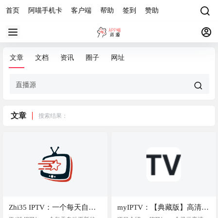
首页
阿喵手机卡
客户端
帮助
签到
赞助
文章
文档
资讯
圈子
网址
文章
搜索结果：
Zhi35 IPTV：一个每天自动
myIPTV：【典藏版】高清直
更新的 📺IPTV 直播源项目，
播源涵盖几乎所有卫视节