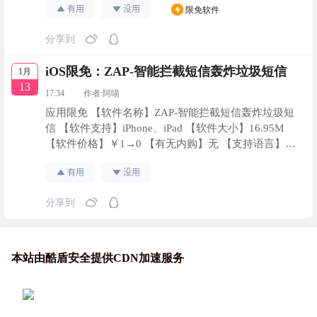
有用
没用
限免软件
以靠人工智能模型准确识别，并自动拦截骚扰短信 •
本地离线运行，短信不上传服务器，安全，隐私有保
分享到
障 • 可以自定义号码和关键词规则拦截垃圾短信 •
可以拦截境外短信 • 防短信轰炸 • 使用iC…
iOS限免：ZAP-智能拦截短信轰炸垃圾短信
1月
13
17:34
作者:
阿喵
应用限免 【软件名称】ZAP-智能拦截短信轰炸垃圾短
信 【软件支持】iPhone、iPad 【软件大小】16.95M
【软件价格】￥1→0 【有无内购】无 【支持语言】简
体中文、英文 【软件分类】生活 【功能简介】智能识
有用
没用
别拦截垃圾短信、短信轰炸、交易短信聚类，短信桌
面小组件。 【软件下载】
分享到
https://apps.apple.com/cn/app/id1547579838
原文连接
本站由酷盾安全提供CDN加速服务