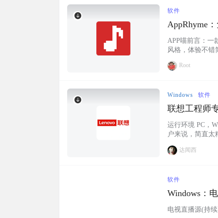
软件
AppRhy
APP喵前言：一款使
风格，体验不错简
Flutter 和 
Root
辑浏览、歌词显示等
Windows
软件
联想工程师专
运行环境 PC，
户来说，简直太
程师电脑修复工
达闻西
都是独立的，不
你解决。 比如说，
软件
Windows
电视直播源(持续更