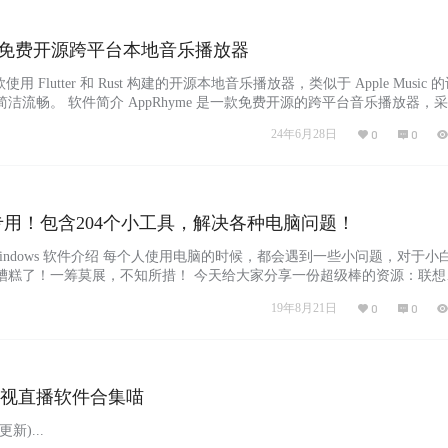
me：免费开源跨平台本地音乐播放器
用 Flutter 和 Rust 构建的开源本地音乐播放器，类似于 Apple Music 
洁流畅。 软件简介 AppRhyme 是一款免费开源的跨平台音乐播放器，
Rust 构建，提供类似 Apple Music 的简洁流畅体验。它支持音乐搜索、歌单管
24年6月28日
0
0
功能，并允许用户自定义音源，适用于 Android、iO…...
用！包含204个小工具，解决各种电脑问题！
Windows 软件介绍 每个人使用电脑的时候，都会遇到一些小问题，对于小
糟糕了！一筹莫展，不知所措！ 今天给大家分享一份超级棒的资源：联想
具！ 整整204个小工具！先来张截图感受下 截图里没有完全展示，每一个
19年8月21日
0
0
用安装，点开就能使用！ 大部分电脑软件层面的小问题，这些工具都可以
office相关的问题,有这些小工具…...
：电视直播软件合集喵
新)...