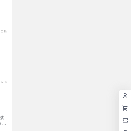
2.1k
6.3k
光减
Pr
进行