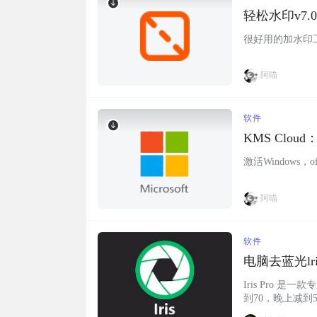
轻松水印v7
很好用的加水印工具
阿喵
软件
KMS Cloud
激活Windows，
阿喵
软件
电脑去蓝光lri
Iris Pro
到70，晚上减到
o不止可以对蓝