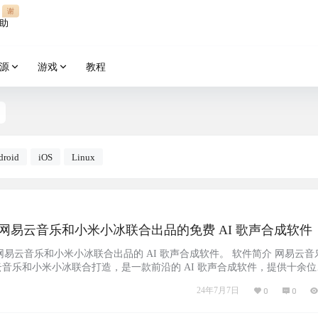
谢
助
源
游戏
教程
droid
iOS
Linux
o：由网易云音乐和小米小冰联合出品的免费 AI 歌声合成软件
网易云音乐和小米小冰联合出品的 AI 歌声合成软件。 软件简介 网易云音乐
网易云音乐和小米小冰联合打造，是一款前沿的 AI 歌声合成软件，提供十余位
 歌手，全天候在线，随时待命为你演唱。采用创新的流式渲染技术，实现3秒
24年7月7日
0
0
前所未有的便捷。 截图 软件下载 官网：https://singer.xiaoice.com/