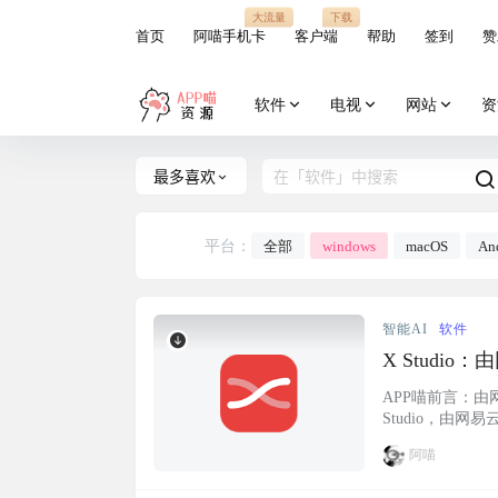
大流量
下载
首页
阿喵手机卡
客户端
帮助
签到
赞
软件
电视
网站
资
最多喜欢
平台：
全部
windows
macOS
An
智能AI
软件
X Studi
APP喵前言：由
Studio，由
具特色的 AI
阿喵
成曲，让音乐创作变得
云：h…...