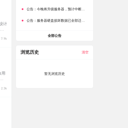
公告：
今晚将升级服务器，预计中断时常为1分钟
公告：
服务器硬盘损坏数据已全部迁移备份，网站恢复完成！
的设计
采用
理、专
全部公告
7.9k
浏览历史
清空
白用
暂无浏览历史
工
工具
2.3k
给