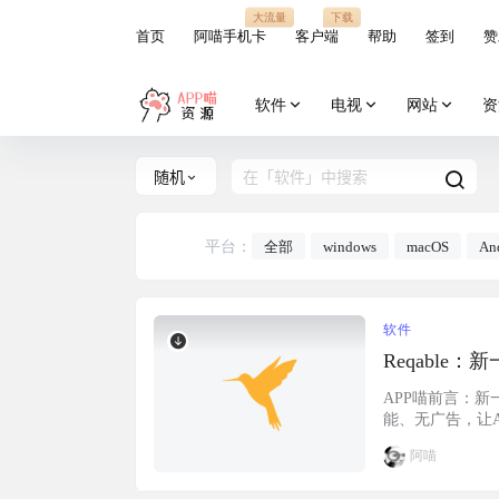
大流量
下载
首页
阿喵手机卡
客户端
帮助
签到
赞
软件
电视
网站
资
随机
平台：
全部
windows
macOS
An
软件
Reqabl
APP喵前言：新
能、无广告，让API
一体的新一代网
阿喵
验。Reqabl
区版，并推…...