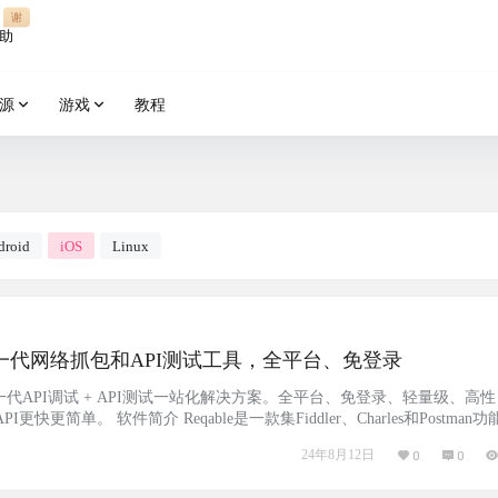
谢
助
源
游戏
教程
droid
iOS
Linux
e：新一代网络抓包和API测试工具，全平台、免登录
一代API调试 + API测试一站化解决方案。全平台、免登录、轻量级、高性
更快更简单。 软件简介 Reqable是一款集Fiddler、Charles和Postman功
络抓包和API测试工具，提供全平台支持、免登录、轻量级、高性能的使
24年8月12日
0
0
e在启动时间、安装空间和内存使用方面表现出极佳的性能。 Reqable提供免费