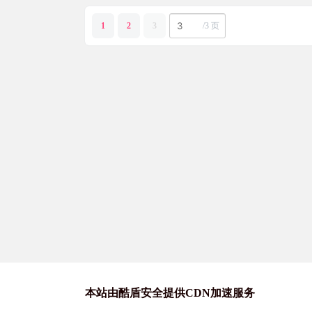
1
2
3
/
3 页
本站由酷盾安全提供CDN加速服务