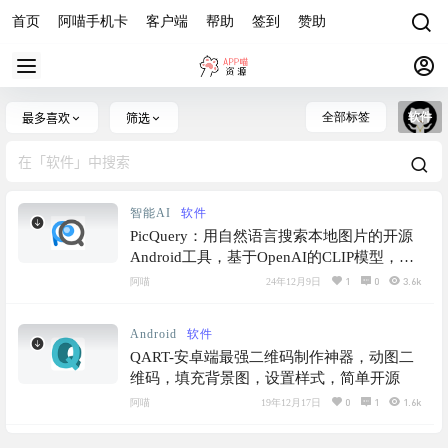
首页
阿喵手机卡
客户端
帮助
签到
赞助
全部标签
软件
最多喜欢
筛选
智能AI
软件
PicQuery：用自然语言搜索本地图片的开源
Android工具，基于OpenAI的CLIP模型，支
持中英双语搜索，完全免费且离线运行
1
0
3.6k
阿喵
24年12月9日
Android
软件
QART-安卓端最强二维码制作神器，动图二
维码，填充背景图，设置样式，简单开源
0
1
1.6k
阿喵
19年12月17日