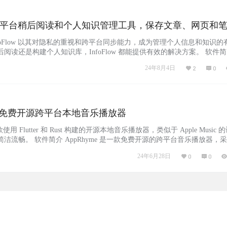
ow：全平台稍后阅读和个人知识管理工具，保存文章、网页和
nfoFlow 以其对隐私的重视和跨平台同步能力，成为管理个人信息和知识的
阅读还是构建个人知识库，InfoFlow 都能提供有效的解决方案。 软件简介
管理您知识的更好方式，本地优先，注重隐私的稍后阅读和个人知识管理（PKM
24年8月4日
2
0
页和笔记。在设备间同步。适用于iOS、Android、macOS和Windows。
me：免费开源跨平台本地音乐播放器
用 Flutter 和 Rust 构建的开源本地音乐播放器，类似于 Apple Music 
洁流畅。 软件简介 AppRhyme 是一款免费开源的跨平台音乐播放器，
Rust 构建，提供类似 Apple Music 的简洁流畅体验。它支持音乐搜索、歌单管
24年6月28日
0
0
功能，并允许用户自定义音源，适用于 Android、iO…...