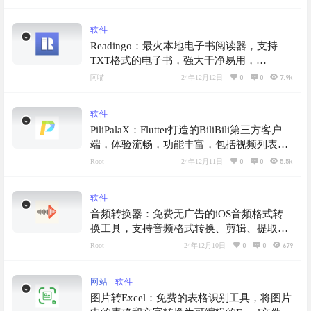
软件
Readingo：最火本地电子书阅读器，支持
TXT格式的电子书，强大干净易用，
Anyview重制版
0
0
7.9k
阿喵
24年12月12日
软件
PiliPalaX：Flutter打造的BiliBili第三方客户
端，体验流畅，功能丰富，包括视频列表、
热门直播、番剧列表、用户互动、动态查
0
0
5.5k
Root
24年12月11日
看、视频播放控制等
软件
音频转换器：免费无广告的iOS音频格式转
换工具，支持音频格式转换、剪辑、提取音
频和批量操作等功能，可导出19种音频格式
0
0
679
Root
24年12月10日
网站
软件
图片转Excel：免费的表格识别工具，将图片