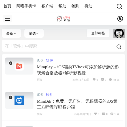
首页
阿喵手机卡
客户端
帮助
签到
赞助
全部标签
软件
最新
筛选
iOS
软件
Miraplay – iOS端类TVbox可添加解析源的影
视聚合播放器+解析影视源
0
0
18.8k
阿喵
25年11月13日
iOS
软件
MiniBili：免费、无广告、无跟踪器的iOS第
三方哔哩哔哩客户端
0
0
1.9k
阿喵
25年10月21日