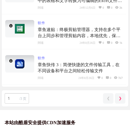
中的表格和文字转换为可编辑的Excel文件，
支持多种图片格式，操作简单，无广告
0
0
3k
阿喵
24年12月6日
软件
章鱼速贴：终极剪贴管理器，支持在多个平
台上同步和管理剪贴内容，本地优先，保护
隐私
0
0
1k
阿喵
24年8月26日
软件
章鱼快传 3：简便快捷的文件传输工具，在
不同设备和平台之间轻松传输文件
0
0
767
阿喵
24年8月26日
❮
❯
/
3 页
本站由酷盾安全提供CDN加速服务