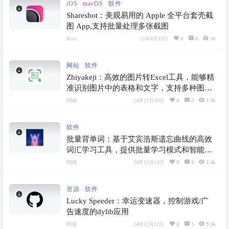
iOS
macOS
软件
Shareshot：美观易用的 Apple 全平台套壳截
图 App,支持批量处理多张截图
0
0
1k
Root
25年4月19日
网站
软件
Zhiyakeji：高效的图片转Excel工具，能够精
准识别图片中的表格和文字，支持多种图片
格式的转换，适用于Android、iOS和Web平
0
0
1.7k
阿喵
24年12月30日
台
软件
批量背单词：基于艾宾浩斯遗忘曲线的高效
词汇学习工具，提供批量学习模式和智能拼
写练习，趣味拼写挑战，加深单词印象
0
0
2.4k
阿喵
24年12月24日
资源
软件
Lucky Speeder：幸运变速器，控制游戏/广
告速度的dylib应用
0
1
5.3k
阿喵
24年12月12日