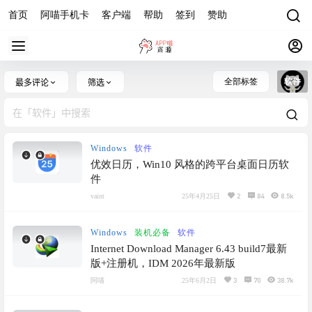
首页
阿喵手机卡
客户端
帮助
签到
赞助
全部标签
软件
最多评论
筛选
Windows
软件
优效日历，Win10 风格的跨平台桌面日历软
件
2
84
8.5k
vaint
25年4月25日
Windows
装机必备
软件
Internet Download Manager 6.43 build7最新
版+注册机，IDM 2026年最新版
3
70
38.7k
阿喵
25年6月2日