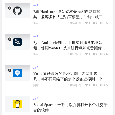
软件
Bili-Hardcore：B站硬核会员AI自动答题工
具，兼容多种大型语言模型，手动生成二维
码，解决乱码问题，提升登录体验
1
0
1.3k
Root
25年4月18日
软件
SyncAudio 同步听，手机实时播放电脑音
频，使用WebRTC技术进行点对点音频传
输，延迟低，用户体验良好，支持iOS和安
1
0
3.1k
Root
24年12月1日
卓系统
软件
Vnt：简便高效的异地组网、内网穿透工
具，将不同网络下的多个设备虚拟到一个局
域网下
1
0
5.4k
阿喵
24年6月17日
软件
Social Space：一款可以并排打开多个社交平
台的软件