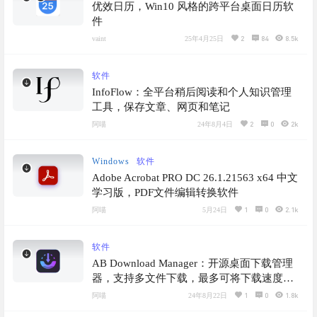
优效日历，Win10 风格的跨平台桌面日历软
件
2
84
8.5k
vaint
25年4月25日
软件
InfoFlow：全平台稍后阅读和个人知识管理
工具，保存文章、网页和笔记
2
0
2k
阿喵
24年8月4日
Windows
软件
Adobe Acrobat PRO DC 26.1.21563 x64 中文
学习版，PDF文件编辑转换软件
1
0
2.1k
阿喵
5月24日
软件
AB Download Manager：开源桌面下载管理
器，支持多文件下载，最多可将下载速度提
高 500％
1
0
1.8k
阿喵
24年8月22日