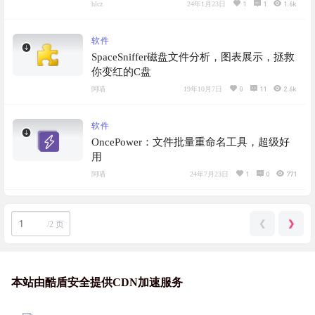
1
1
1.6k
hlcz
24年1月23日
软件
SpaceSniffer磁盘文件分析，图表展示，拯救
你变红的C盘
0
11
2.6k
阿喵
19年10月7日
软件
OncePower：文件批量重命名工具，超级好
用
1
0
771
阿喵
24年7月23日
❮
❯
/
2 页
本站由酷盾安全提供CDN加速服务