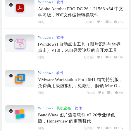
Windows
软件
Adobe Acrobat PRO DC 26.1.21563 x64 中文
学习版，PDF文件编辑转换软件
1
0
2.1k
阿喵
5月24日
Windows
软件
[Windows] 自动点击工具（图片识别与坐标
点击）V1.0，来自吾爱论坛的自开发工具
0
0
1.5k
阿喵
5月23日
Windows
软件
VMware Workstation Pro 26H1 精简特别版，
免费商用级虚拟机，免激活、解锁 Mac OS
客户机与反检测配置指南
0
0
959
阿喵
5月20日
Windows
装机必备
软件
BandiView 图片查看软件 v7.26专业绿色
版，Honeyview 的更新替代
0
2
1.1k
阿喵
5月18日