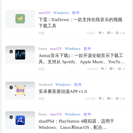
macOS
Windows
软件
下蛋 / XiaDown：一款支持在线音乐的视频
下载工具
0
0
1.3k
阿喵
5月4日
linux
macOS
Windows
软件
Antra(音乐下载)：一款开源全能音乐下载工
具。支持从 Spotify、Apple Music、YouTube
链接中抓取无损 FLAC，自动补全元数据并
0
0
1k
阿喵
4月27日
支持 Soulseek P2P 备份源
Android
Windows
软件
安卓番茶屋动漫APP v1.0
0
0
2.9k
阿喵
2月25日
linux
macOS
Windows
软件
shadPS4：PlayStation 4模拟器，适用于
Windows、Linux和macOS，配合