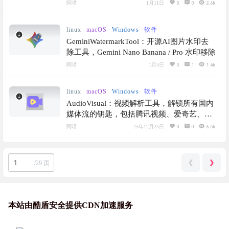
QTLauncher直接运行
0
0
2.6k
阿喵
1月11日
linux
macOS
Windows
软件
GeminiWatermarkTool：开源AI图片水印去
除工具，Gemini Nano Banana / Pro 水印移除
0
1
1.4k
阿喵
1月5日
linux
macOS
Windows
软件
AudioVisual：视频解析工具，解锁所有国内
媒体流的钥匙，包括腾讯视频、爱奇艺、优
酷、哔哩哔哩和芒果TV等
0
0
6.5k
阿喵
25年12月25日
❮
❯
/
29 页
本站由酷盾安全提供CDN加速服务