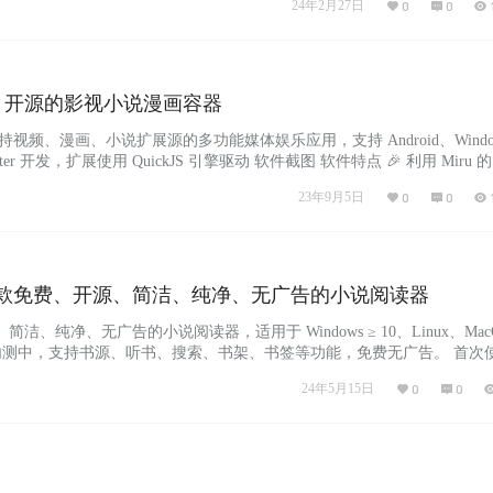
24年2月27日
0
0
费、开源的影视小说漫画容器
持视频、漫画、小说扩展源的多功能媒体娱乐应用，支持 Android、Wind
utter 开发，扩展使用 QuickJS 引擎驱动 软件截图 软件特点 🎉 利用 Miru 
的添加新的源 🦋 使用对应系统 UI 设计语言，让你的体验更加统一，不
23年9月5日
0
0
，包括 Android、Windows、Web。 🌐 支持自定义扩展仓库与代理…...
t：一款免费、开源、简洁、纯净、无广告的小说阅读器
洁、纯净、无广告的小说阅读器，适用于 Windows ≥ 10、Linux、Mac
内测中，支持书源、听书、搜索、书架、书签等功能，免费无广告。 首次
，才可以获取在线小说，需要在电脑端看小说的可以体验一下，建议收藏
24年5月15日
0
0
 ReadCat不携带插件，若您首次使用ReadCat且未导入书源插件，将无
 点击…...