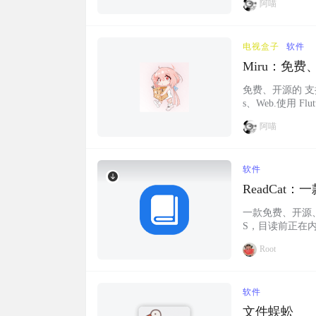
阿喵
电视盒子
软件
Miru：免
免费、开源的 支
s、Web.使用 Fl
展系统，可以轻松
阿喵
裂 📱 支持多平台
软件
ReadCa
一款免费、开源、简
S，目读前正在
需导入书源插件
Root
软件截图 上手指南
取任何在线书本内容
软件
文件蜈蚣