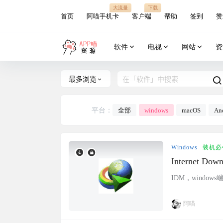
大流量
下载
首页
阿喵手机卡
客户端
帮助
签到
赞
软件
电视
网站
资
最多浏览
平台：
全部
windows
macOS
An
Windows
装机必
Internet D
版
IDM，windows
阿喵