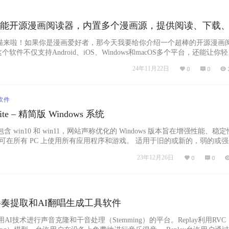
：多功能开源漫画阅读器，内置多个漫画源，提供阅读、下载
录等功能，支持账户登录、收藏、分类和自动翻页等实用
阿喵来啦！如果你是漫画爱好者，那今天我要给你介绍一个超棒的开源漫画
。这个软件不仅支持Android、iOS、Windows和macOS多个平台，还能让你
者添加网络漫画源。Venera内置了拷贝漫画、包子漫画等好几个漫画源
24年11月22日
0
0
以自己导入新的漫画源。它还有阅读、下载、搜索、历史记录等多种功能
，绝对是你追漫的好帮手…...
软件
Lite – 精简版 Windows 系统
ite 包含 win10 和 win11，网站声称优化的 Windows 版本旨在增强性能、稳
可在所有 PC 上使用所有应用程序和游戏。 适用于旧的或新的，弱的或强
样的台式机或笔记本电脑。 网站截图 需要注意 系统默认是英文的，需要
23年12月26日
0
0
tps://windowsxlite.com/...
AI伴奏提取和AI翻唱生成工具软件
个使用AI技术进行声音克隆和干音处理（Stemming）的平台。Replay利用RVC