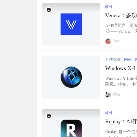
软件
Venera
索、历史记
APP喵前言：
器——Venera
导入本地漫画，或
Root
点就能看，也可
作简单，界面友好
系统镜像
网站
Windows X-
Windows X-L
隐私、控制、 并
的，反正各种各
阿喵
设置成中文 网站链接 ht
软件
Replay：
Replay 是一