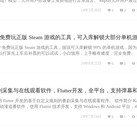
ce Cloning）模型，允许用户在设备上免费地进行音乐混音。 Replay允许用户通过
自己的声音与喜爱的音乐混合，创造出独特的音乐作品。通过简单的点击
24年3月26日
0
2
y进行音乐创作。虽然目前Replay主要面向桌面用户，但开发团队正在开发移
ols：免费玩正版 Steam 游戏的工具，可入库解锁大部分单机
个免费玩正版 Steam 游戏的工具，据说可入库解锁 99% 的单机游戏，因
以打算先上车后补票的可以试试，小白慎用，上手略有难度，完全免费。 
mTools是一个专为Steam平台用户设计的第三方工具，它提供了快速登录、批
24年8月22日
0
2
游戏更新等功能。用户可以通过这个工具管理自己的游戏更新，随时了解
受不限速的下载体验。 此外…...
番剧采集与在线观看软件，Flutter开发，全平台，支持弹幕
 flutter 开发的基于自定义规则的番剧采集与在线观看程序。 软件简介 Ka
漫追番软件，使用 Flutter 技术开发，支持 Windows 和 Android 平台，i
架。它允许用户基于自定义规则进行番剧的采集和在线观看，同时支持弹
24年7月14日
0
1
享。 Kazumi 提供了丰富的功能，包括番剧目录浏览、搜索、时间表查