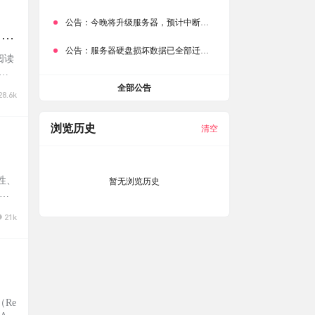
公告：
今晚将升级服务器，预计中断时常为1分钟
、搜
特性
公告：
服务器硬盘损坏数据已全部迁移备份，网站恢复完成！
阅读
轻松
，一
全部公告
28.6k
，操
浏览历史
清空
定性、
暂无浏览历史
自己
21k
（Re