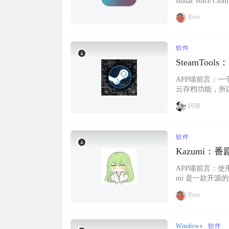
sidual Voi
技术，轻松地将
Root
来使用Repla
应…...
软件
SteamTo
APP喵前言：一
云存档功能，所
件简介 Stea
阿喵
理、授权登录和
的最新动态，并享
软件
Kazumi：
则导入
APP喵前言：使用
mi 是一款开源的动
也有，不过没上
Root
能和规则导入与分
字幕支…...
Windows
软件