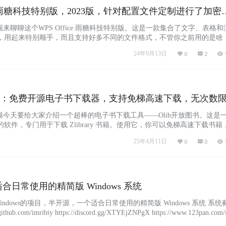
ice 雨糖科技特别版，2023版，针对配置文件定制进行了加密
安全性
喵来聊聊这个WPS Office 雨糖科技特别版。这是一款集合了文字、表格和
，用起来特别顺手，而且支持好多不同的文件格式，不管你之前用的是啥
全性也是杠杠的，最近还加强了配置文件的加密，让那些想捣乱的家伙无
24年9月13日
0
2
你是技术达人，还可以去GitHub上看看，那里有更多定制的参数等着你去
无论是学生党还是工作狂，都能满足你的…...
图书：免费开源电子书下载器，支持免梯高速下载，无次数
源，无广告干扰，提供快速方便的搜索功能
喵今天要给大家介绍一个超棒的电子书下载工具——Olib开放图书。这是
软件，专门用于下载 Zlibrary 书籍。使用它，你可以免梯高速下载书籍
，再也不需要费劲地找域名和镜像站了！Olib 的界面简洁，没有广告干扰
25年4月11日
0
0
速方便，能帮你迅速找到所需的图书。而且，你还可以自定义图书文件的
访问。如果你喜欢阅读电子书，Ol…...
个适合日常使用的精简版 Windows 系统
Windows的项目，半开源，一个适合日常使用的精简版 Windows 系统 系统
hub.com/imribiy https://discord.gg/XTYEjZNPgX https://www.123pan.com/
复版（提取码:XLST） window11:XOS W11 - 009 <@&…...