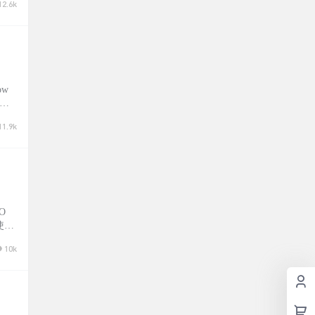
12.6k
ow
的扩
割
11.9k
O
使用
。
10k
法获