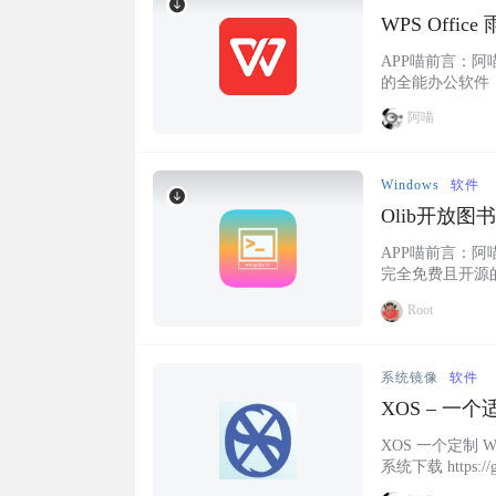
WPS Off
验，以增强
APP喵前言：阿
的全能办公软件
能轻松搞定。安
阿喵
乘。 而且，如果
索。这个特别版，
Windows
软件
Olib开放
制，完全开
APP喵前言：阿
完全免费且开源的
有任何次数限制
Root
索功能也非常快
位置，方便管理和
系统镜像
软件
XOS – 一
XOS 一个定制 
系统下载 https://git
Y9-4h83A 汉化修