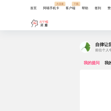
大流量
下载
首页
阿喵手机卡
客户端
帮助
签到
赞
自律让
前往个人
我的提问
我