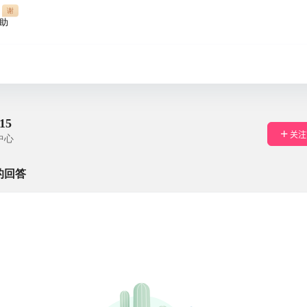
谢
助
15
关注
中心
的回答