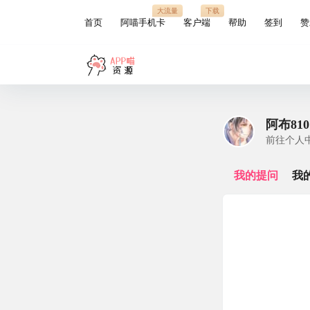
大流量
下载
首页
阿喵手机卡
客户端
帮助
签到
赞
阿布810
前往个人
我的提问
我