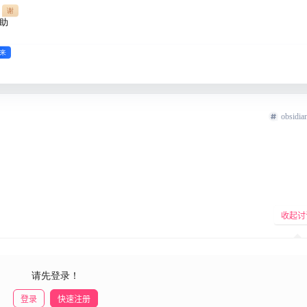
谢
助
来
obsidi
收起讨
请先登录！
登录
快速注册
发布