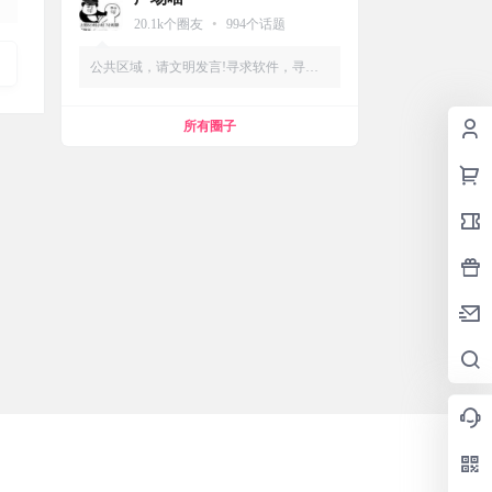
•
20.1k
个圈友
994
个话题
公共区域，请文明发言!寻求软件，寻求
资源，互帮互助，友爱圈子
所有圈子