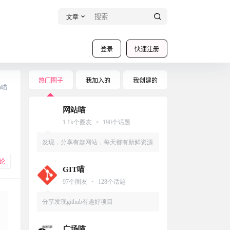
文章
登录
快速注册
热门圈子
我加入的
我创建的
an喵
网站喵
•
1.1k
个圈友
190
个话题
发现，分享有趣网站，每天都有新鲜资源
论
GIT喵
•
97
个圈友
128
个话题
分享发现github有趣好项目
广场喵