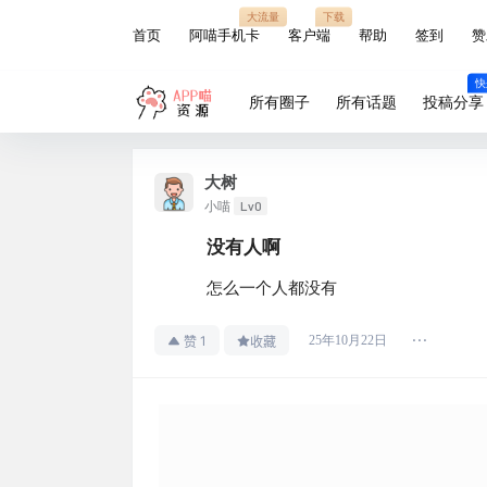
大流量
下载
首页
阿喵手机卡
客户端
帮助
签到
赞
快
所有圈子
所有话题
投稿分享
大树
Lv0
小喵
没有人啊
怎么一个人都没有
1
25年10月22日
赞
收藏