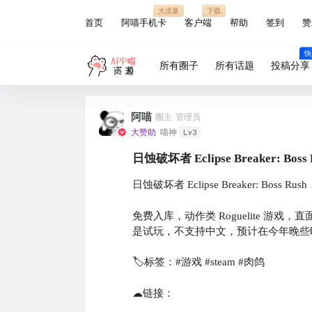
大流量
下载
首页
阿喵手机卡
客户端
帮助
签到
赞
快
所有圈子
所有话题
投稿分享
阿喵
圈主
管理员
Lv3
大赞助
喵神
日蚀破坏者 Eclipse Breaker: 
日蚀破坏者 Eclipse Breaker: Boss
免费入库，动作类 Roguelite 游戏
是试玩，不支持中文，预计在今年晚些
🏷标签：#游戏 #steam #肉鸽
☁链接：