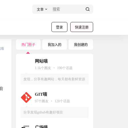
文章
登录
快速注册
热门圈子
我加入的
我创建的
戏喵
网站喵
•
1.1k
个圈友
190
个话题
发现，分享有趣网站，每天都有新鲜资源
前
GIT喵
•
97
个圈友
128
个话题
分享发现github有趣好项目
广场喵