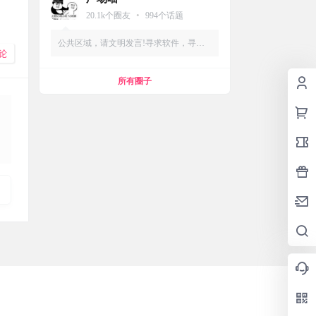
•
20.1k
个圈友
994
个话题
公共区域，请文明发言!寻求软件，寻求
论
资源，互帮互助，友爱圈子
所有圈子