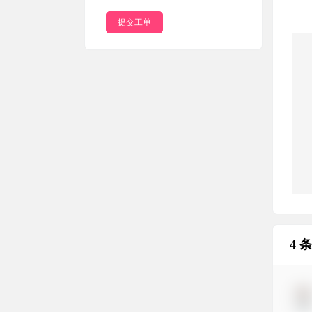
提交工单
4 