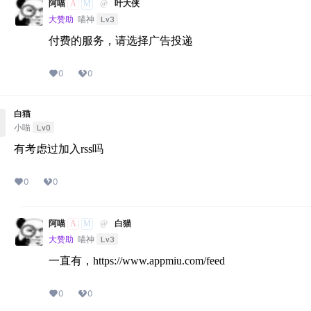
A
M
阿喵
@
叶大侠
Lv3
大赞助
喵神
付费的服务，请选择广告投递
0
0
白猫
Lv0
小喵
有考虑过加入rss吗
0
0
A
M
阿喵
@
白猫
Lv3
大赞助
喵神
一直有，https://www.appmiu.com/feed
0
0