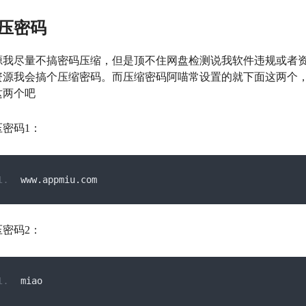
压密码
源我尽量不搞密码压缩，但是顶不住网盘检测说我软件违规或者
资源我会搞个压缩密码。而压缩密码阿喵常设置的就下面这两个
这两个吧
压密码1：
www
.
appmiu
.
com
压密码2：
miao