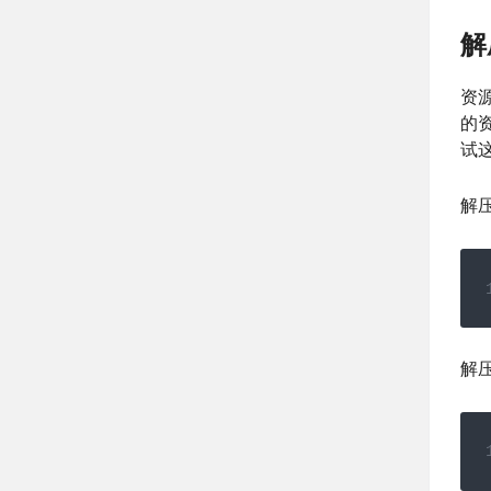
解
资
的
试
解
解