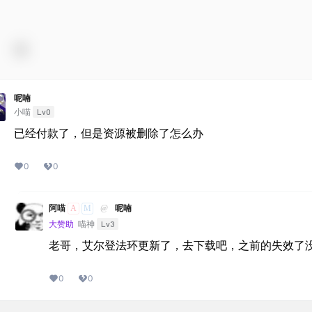
呢喃
Lv0
小喵
已经付款了，但是资源被删除了怎么办
0
0
A
M
阿喵
@
呢喃
Lv3
大赞助
喵神
老哥，艾尔登法环更新了，去下载吧，之前的失效了
0
0