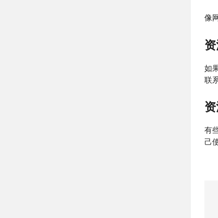
像
资
如果
联
资
有
己