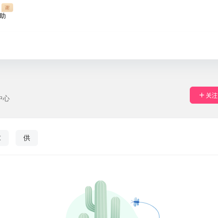
谢
助
关注
中心
求
供