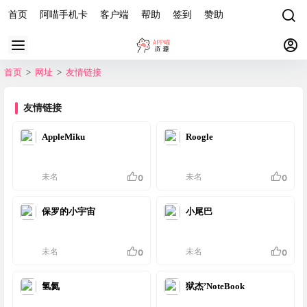
首页
阿喵手机卡
客户端
帮助
签到
赞助
首页
>
网址
>
友情链接
友情链接
AppleMiku
Roogle
未名
未名
0
0
保罗的小宇宙
小尾巴
未名
未名
0
0
氢氦
狱杰’NoteBook