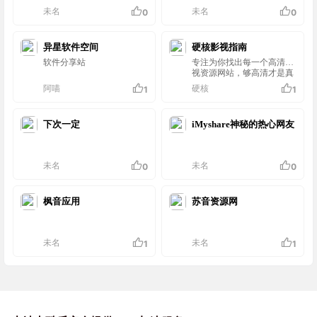
坚持独立思考
未名
未名
0
0
异星软件空间
硬核影视指南
软件分享站
专注为你找出每一个高清影
视资源网站，够高清才是真
硬核！
阿喵
硬核
1
1
下次一定
iMyshare神秘的热心网友
未名
未名
0
0
枫音应用
苏音资源网
未名
未名
1
1