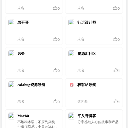
未名
未名
0
0
缙哥哥
行运设计师
未名
未名
0
0
风铃
资源汇社区
未名
未名
0
1
colabug资源导航
极客站导航
未名
达闻西
0
1
Maxbit
平头哥博客
不堆砌术语，不罗列架构，
分享感动人心的故事和产品
不迷信权威，不盲从流行，