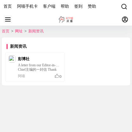
首页
阿喵手机卡
客户端
帮助
签到
赞助
首页
>
网址
>
新闻资讯
新闻资讯
彭博社
A letter from our Editor-in-
Chief主编的一封信 Thank
you for taking a look at what
阿喵
0
we do.感谢您关注我们的工
作。 Every day, Bloomberg’s
2,700 journalists and analysts
break news all the way around
the world. But we also…