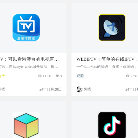
方法没问题，这个直播软件就可以一
央视台，地方台，都ok，阿喵我给家
的雷鸟电视上装了，体验很好，软件
只有…
TV：可以看港澳台的电视直播
WEBIPTV：简单的在线IPTV
建自己的免费iptv，Simple we
言：自从mytv-android开源后，很多
一个html+css的源码，直接下载源码
直播软件都出来了。不得不说mytv-an
到网站目录下，就可以访问index.html
iptv，Make own free web iptv
盒子
11.1k
0
资源
2.2k
oid的体验真的很好。今天阿喵给大家分享
播。操作十分简单，打开即用。直播
置港澳台直播源的电视直播APP - AK
很流畅 也可以自己修改live目录下的M
,流畅观看港澳台电视直播节目 软件介绍
直播源 演示截图 项目地址 https://github
阿喵
24年11月28日
阿喵
24年11
观看港澳台频道，基于上次分享的aktv
donelfantastic/webiptv
源，封装成了APP，可以直接在手机和
安装使用 截图 软件下载 下载：http
pshare.lanzouo.…