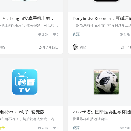
TV：Fongmi安卓手机上的
DouyinLiveRecorder，可循
vbox”，基於CatVod猫影视項目，
和多人录制的直播录制软件
机上的“tvbox”，体验很好，可以添加
一款简易的可循环值守的直播录制工
源，可以添加直播源，看电影，看电视
于FFmpeg实现多平台直播源录制，支
添加源，阿喵叫他-蜂蜜TV
2.7k
0
资源
1.9k
都不再话下。关键是界面美观，功能丰
定义配置录制以及直播状态推送。 可
件截图 接口配置 软件下载 链接：http
守和多人录制的直播录制软件，支持
thub.com/FongMi/Release/tree/main/apk/rel
TikTok、快手、虎牙、斗鱼、B站、小
阿喵
24年7月15日
阿喵
24年4
书、pandatv、afreecatv、flextv、popko
witcasting、winktv等平台直播录制
平台直播源地址，抖音无水印解析，
水印解析 项目截图 操作说明 使…
电视v8.2.9盒子_套壳版
2022卡塔尔国际足协世界杯指
软件都不行了，然后就有人套壳，内嵌
看世界杯直播地址合集
源。不过多介绍了，因为不知道能存活
盒子
6.1k
0
资源
590
件截图 软件下载 https://www.123pan.