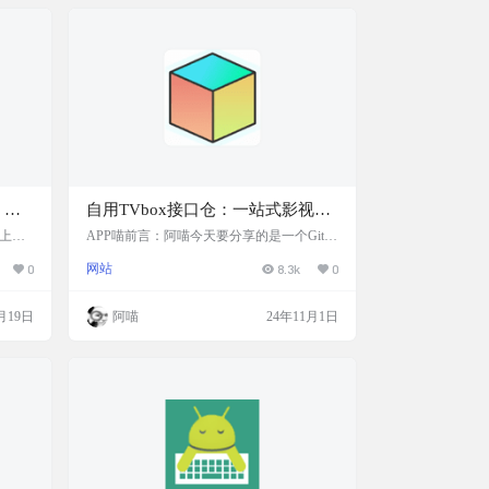
直用。
显示、频道收藏、后台自定义直播源管理，
里新买
以及 M3U/tvbox 源导入等，提…
很小，
，搭
自用TVbox接口仓：一站式影视资
b
源管理，提供了丰富的接口链接，
，上传
APP喵前言：阿喵今天要分享的是一个GitH
看直
ub项目，个人自用的TVbox接口仓，这里汇
覆盖了多仓影视资源和多线路直播
0
网站
8.3k
0
视频也
集了众多影视资源接口，包括多仓影视资源
3U8
和多线路直播源。这个接口仓是为了个人方
.com/
便管理影视资源而设，不外传，确保了资源
月19日
阿喵
24年11月1日
的私密性和安全性。 网站简介 自用TVbox
接口仓是一个集合了多种影视资源和直播福
利的个人管理平台，提供了丰富的接口链
接，覆盖了多仓影视资源和多线路直播，适
用于个人使用，不公开分享。 截图 特色
多…