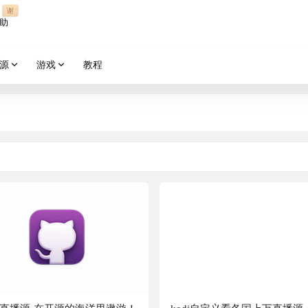
谢
助
源
游戏
教程