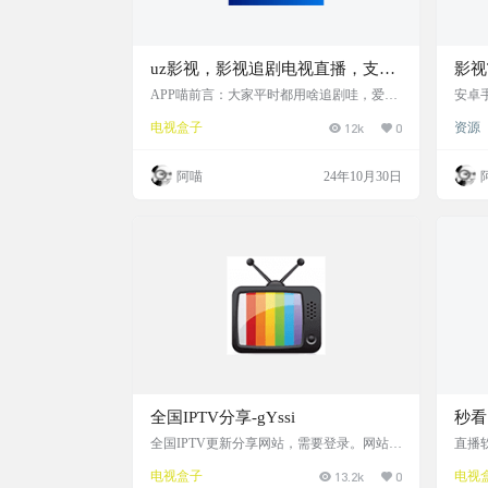
uz影视，影视追剧电视直播，支持
影视
手机电脑和电视，支持下载投屏，
“t
APP喵前言：大家平时都用啥追剧哇，爱优
安卓手
腾？自从阿喵我换了安卓手机后就一直用的
影视
无广告，添加影视源，嘎嘎爽
可以
电视盒子
12k
0
资源
fongmi，tvbox之类的软件了，最近用装了巨
直播
魔的iPad，却不知道用啥软件追剧。搜寻了
富 软
一番终于找到一款全平台都支持，还支持导
s://gi
阿喵
24年10月30日
入源，支持电视直播，支持ipa下载的影视A
ease
PP，无广告，不收费，体验炒鸡好。这就分
享出来 软件介绍 一款影视追剧，电视直播
的全平台APP，支持手机ANDROID+iOS，
电脑WIN+MAC，还…
全国IPTV分享-gYssi
秒看
全国IPTV更新分享网站，需要登录。网站维
直播
护各种地方台的M3U文件，并显示是否可用
直播
电视盒子
13.2k
0
电视
的状态。 网站截图 使用说明 复制地址后，
多久 软