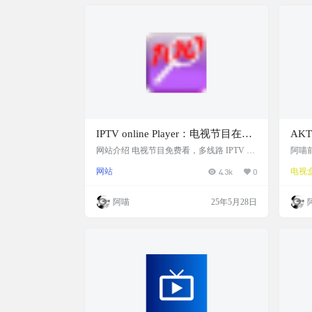
IPTV online Player：电视节目在线
AK
免费看，多线路IPTV直播资源在线
APP
网站介绍 电视节目免费看，多线路 IPTV 直
阿喵前
播源在线播放器，无需注册。包含多种频
套壳的
视频播放器
网站
4.3k
0
电视
道，凤凰资讯、TVB翡翠电台、新加坡电
dr
台、好莱坞电影、中视新闻等热门频道。画
一个内
质清晰，推荐。 网站截图 网站链接 http://zqj
TV
阿喵
25年5月28日
y.info/
流畅
直播
电视上
s://ap