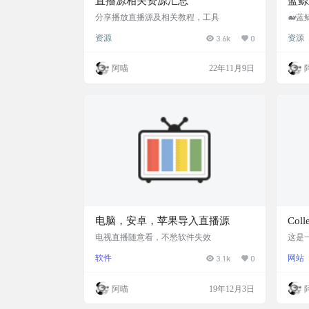
直播源相关资源汇总
蓝鲸
分享播放直播源及相关教程，工具
🐋
口、TV
资源
3.6k
0
资源
V、B
家、
接口
阿喵
22年11月9日
制m3
New
视端
https:
电脑，安卓，苹果导入直播源
Col
集，
电视直播随意看，不愁软件失效
这是一
V 直
软件
3.1k
0
网站
过 G
迟测
表。
阿喵
19年12月3日
主流