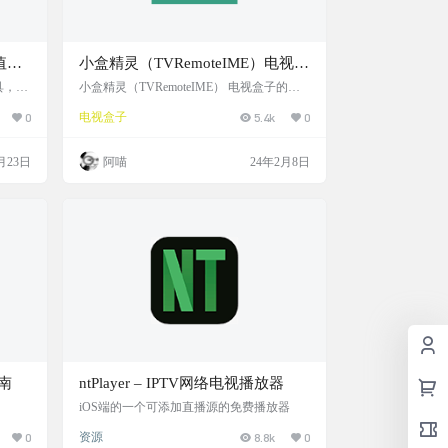
环值守
小盒精灵（TVRemoteIME）电视盒
子的管理精灵，可跨屏远程输入、
具，基
小盒精灵（TVRemoteIME） 电视盒子的管
持自
理精灵，可跨屏远程输入、跨屏远程控制盒
跨屏远程控制盒子、远程文件管
0
电视盒子
5.4k
0
循环值
子、远程文件管理、HTTP/RTMP/MMS网络
理，直播，投屏
抖音、
视频直播、ED2K/种子文件的视频文件边下
红
边播、视频投屏（DLNA） 自从家里有电视
月23日
阿喵
24年2月8日
ntv、t
盒子以来，电视收看、电影播放、娱乐小游
，抓取多
戏什么的都是直接在盒子里运行，因为电视
快手无
屏幕比起手机屏幕大，玩起来那效果是手机
没法比的，但是在娱乐的过程中也总是有一
些不便，比如玩游戏过程中想聊天…
南
ntPlayer – IPTV网络电视播放器
iOS端的一个可添加直播源的免费播放器
0
资源
8.8k
0