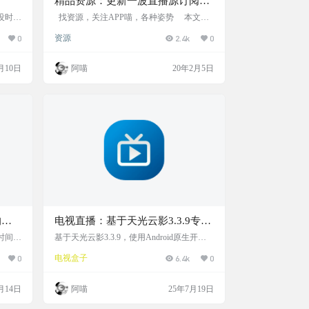
精品资源：更新一波直播源订阅地
址，赶快收藏
没时间
找资源，关注APP喵，各种姿势 本文首
有不少
发于网站APP喵www.appmews.cn 虽然现在
0
资源
2.4k
0
撰写相
看电视的时间减少了，但偶尔也还是想放开
电视看
听听声音，享受那一直换台的快感在此搜集
给大
网上直播源，分享出来（持续更新，会不断
月10日
阿喵
20年2月5日
安卓
增加）界面简洁，画质很好实在是抱歉各
直播的
位，直播源停更了好久，实在是忙不过来，
，而电
也没有好好发资源，如果大家真的特别着急
效果其
需要，可以选择冲个会员&nbs…
p，如
的电
电视直播：基于天光云影3.3.9专为
台，
Android TV 和电视盒子设计的开源
时间，
基于天光云影3.3.9，使用Android原生开发
软件年
的电视直播软件。专为 Android TV 和电视
IPTV 电视直播客户端
0
电视盒子
6.4k
0
电视直
盒子设计，开源 IPTV 直播客户端，支持 D
，今天
RM（如 PlayReady、Widevine）、播放历史
件-T
记录优化等功能，内置订阅源，秒加载速度
月14日
阿喵
25年7月19日
页端的
快。 它支持遥控器和触摸操作，功能包括直
，解析
播频道切换、多线路自动切换、EPG 节目单