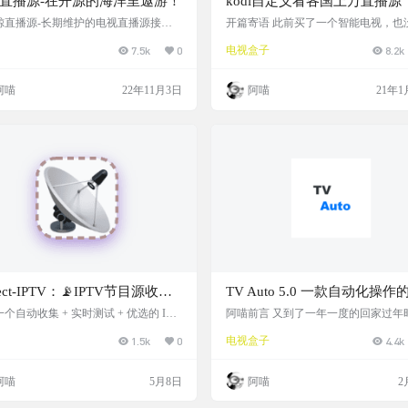
直播源-在开源的海洋里遨游！
kodi自定义看各国上万直播源
蓝鲸直播源-长期维护的电视直播源接
开篇寄语 此前买了一个智能电视，也
Box、Pluto Player、猫影视TV、IPT
操作，最近潜下心来研究了下，发现
7.5k
0
电视盒子
8.2k
IUBIU TV、IPTV源、直播源、源享
趣味性的功能可以实现，以后会陆续
蓝鲸直播源、等影视及m3u8播放器通用
关文章的，这篇文章就来说说如何用
都可观看 M3U8源如何使用 一、自行复
各个国家的上万电视台直播源，分享
阿喵
22年11月3日
阿喵
21年1
u通用格式，可以转换成DPL、MiTV、
家。 内容详情 此前已经介绍了如何在
Tv、Json格式来使用 二、下载的免费电
手机，苹果手机，PC，平板上实现看
APP直接打开使用 电视端APP下载地址
内容，具体可以参看上方的相关文章
//jthn.la…
视如果用的是安卓系统，实现起来的
实相似。 装各种内置好的那种直播ap
果源头失效，…
lect-IPTV：📡IPTV节目源收
TV Auto 5.0 一款自动化操作
每4小时更新！！
视直播浏览器，央视台，地方
个自动收集 + 实时测试 + 优选的 IPT
阿喵前言 又到了一年一度的回家过年
播源项目，每 4 小时 自动更新一次，通
到家又要给电视装软件了，电视直播
快速解析播放
1.5k
0
电视盒子
4.4k
itHub Actions 对源地址进行可用性、延
年更，月月换，能给家里装个稳定的
试，并优选低延迟链接生成最佳播放列
播软件，可谓是必须要具备的能力了
 覆盖央视、卫视、地方台、境外频道等
阿喵给大家分享一个稳定的电视直播软
阿喵
5月8日
阿喵
2
直播源。 项目截图 项目地址
V Auto 软件直接解析的是电视直播网
资源，可以说只要中央台网页没问题